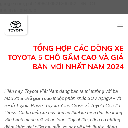
google.com, pub-5999404821206682, DIRECT,
Skip
f08c47fec0942fa0
to
content
TỔNG HỢP CÁC DÒNG XE
TOYOTA 5 CHỖ GẦM CAO VÀ GIÁ
BÁN MỚI NHẤT NĂM 2024
Hiện nay, Toyota Việt Nam đang bán ra thị trường với ba
5 chỗ gầm cao
mẫu xe
thuộc phân khúc SUV hạng A+ và
B+ là Toyota Raize, Toyota Yaris Cross và Toyota Corolla
Cross. Cả ba mẫu xe này đều có thiết kế hiện đại, trẻ trung,
vận hành mạnh mẽ và an toàn. Tuy nhiên, cũng có những
điểm khác biệt giữa hai mẫu xe này về kích thước, động