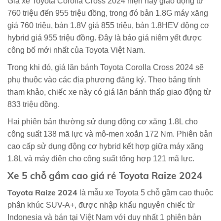
Giá xe Toyota Corolla Cross 2024 hiện nay giao động từ
760 triệu đến 955 triệu đồng, trong đó bản 1.8G máy xăng
giá 760 triệu, bản 1.8V giá 855 triệu, bản 1.8HEV động cơ
hybrid giá 955 triệu đồng. Đây là báo giá niêm yết được
công bố mới nhất của Toyota Việt Nam.
Trong khi đó, giá lăn bánh Toyota Corolla Cross 2024 sẽ
phụ thuộc vào các địa phương đăng ký. Theo bảng tính
tham khảo, chiếc xe này có giá lăn bánh thấp giao động từ
833 triệu đồng.
Hai phiên bản thường sử dụng động cơ xăng 1.8L cho
công suất 138 mã lực và mô-men xoắn 172 Nm. Phiên bản
cao cấp sử dụng động cơ hybrid kết hợp giữa máy xăng
1.8L và máy điện cho công suất tổng hợp 121 mã lực.
Xe 5 chỗ gầm cao giá rẻ Toyota Raize 2024
Toyota Raize 2024
là mẫu xe Toyota 5 chỗ gầm cao thuộc
phân khúc SUV-A+, được nhập khẩu nguyên chiếc từ
Indonesia và bán tại Việt Nam với duy nhất 1 phiên bản