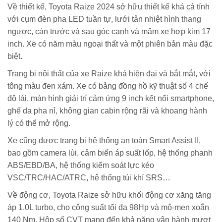
Về thiết kế, Toyota Raize 2024 sở hữu thiết kế khá cá tính
với cụm đèn pha LED tuần tự, lưới tản nhiệt hình thang
ngược, cản trước và sau góc cạnh và mâm xe hợp kim 17
inch. Xe có năm màu ngoại thất và một phiên bản màu đặc
biệt.
Trang bị nội thất của xe Raize khá hiện đại và bắt mắt, với
tông màu đen xám. Xe có bảng đồng hồ kỹ thuật số 4 chế
độ lái, màn hình giải trí cảm ứng 9 inch kết nối smartphone,
ghế da pha nỉ, không gian cabin rộng rãi và khoang hành
lý có thể mở rộng.
Xe cũng được trang bị hệ thống an toàn Smart Assist II,
bao gồm camera lùi, cảm biến áp suất lốp, hệ thống phanh
ABS/EBD/BA, hệ thống kiểm soát lực kéo
VSC/TRC/HAC/ATRC, hệ thống túi khí SRS…
Về động cơ, Toyota Raize sở hữu khối động cơ xăng tăng
áp 1.0L turbo, cho công suất tối đa 98Hp và mô-men xoắn
140 Nm. Hộp số CVT mang đến khả năng vận hành mượt