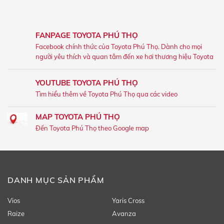
FANPAGE TOYOTA PHÚ THỌ
Facebook chính thức của Toyota Phú Thọ. Dành cho mọi
người yêu thích và quan tâm đến xe hơi thương hiệu Toyota
YOUTUBE TOYOTA PHÚ THỌ
Tìm hiểu thêm về Toyota Phú Thọ qua các video
MAP TOYOTA PHÚ THỌ
Đến Toyota Phú Thọ theo Google map
DANH MỤC SẢN PHẨM
Vios
Yaris Cross
Raize
Avanza