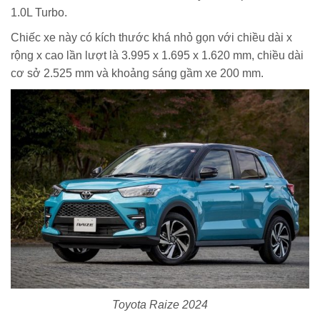
1.0L Turbo.
Chiếc xe này có kích thước khá nhỏ gọn với chiều dài x
rộng x cao lần lượt là 3.995 x 1.695 x 1.620 mm, chiều dài
cơ sở 2.525 mm và khoảng sáng gầm xe 200 mm.
Toyota Raize 2024