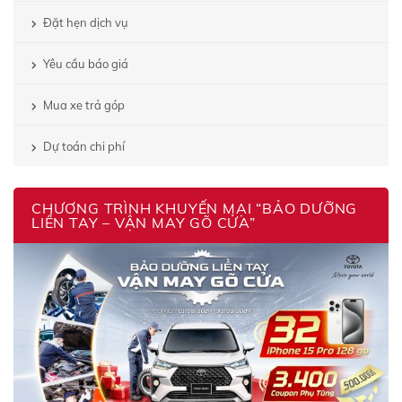
Đặt hẹn dịch vụ
Yêu cầu báo giá
Mua xe trả góp
Dự toán chi phí
CHƯƠNG TRÌNH KHUYẾN MẠI “BẢO DƯỠNG
LIỀN TAY – VẬN MAY GÕ CỬA”