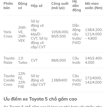
Hệ
Phiên
Động
Công suất
Mô-men
Hộp số
dẫn
bản
cơ
(mã lực)
xoắn (Nm)
động
Số tự
động vô
Dẫn
2NR-
cấp
động
138/4.200,
Yaris
VE,
105/6.000,
kép/D-
cầu
121/4.000
Cross
2NR-
90/5.500
CVT, Số tự
trước/
– 4.800
VEX
động vô
FWD
cấp/ CVT
Toyota
1.0
Cầu
140/2.400-
CVT
98/6.000
Raize
Turbo
trước
4.000
2ZR-
Toyota
Số tự
Cầu
FE,
172/4000,
Corolla
động vô
138/6400
trước/
2ZR-
142/4.000
Cross
cấp/ CVT
FWD
FXE
Ưu điểm xe Toyota 5 chỗ gầm cao