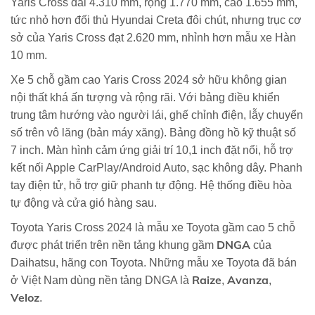
Yaris Cross dài 4.310 mm, rộng 1.770 mm, cao 1.655 mm,
tức nhỏ hơn đối thủ Hyundai Creta đôi chút, nhưng trục cơ
sở của Yaris Cross đạt 2.620 mm, nhỉnh hơn mẫu xe Hàn
10 mm.
Xe 5 chỗ gầm cao Yaris Cross 2024 sở hữu không gian
nội thất khá ấn tượng và rộng rãi. Với bảng điều khiển
trung tâm hướng vào người lái, ghế chỉnh điện, lẫy chuyển
số trên vô lăng (bản máy xăng). Bảng đồng hồ kỹ thuật số
7 inch. Màn hình cảm ứng giải trí 10,1 inch đặt nổi, hỗ trợ
kết nối Apple CarPlay/Android Auto, sạc không dây. Phanh
tay điện tử, hỗ trợ giữ phanh tự động. Hệ thống điều hòa
tự động và cửa gió hàng sau.
Toyota Yaris Cross 2024 là mẫu xe Toyota gầm cao 5 chỗ
DNGA
được phát triển trên nền tảng khung gầm
của
Daihatsu, hãng con Toyota. Những mẫu xe Toyota đã bán
Raize
Avanza
ở Việt Nam dùng nền tảng DNGA là
,
,
Veloz
.