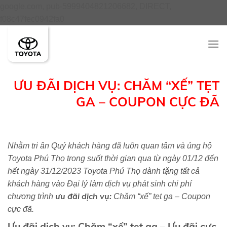
google.com, pub-5999404821206682, DIRECT,
Skip
f08c47fec0942fa0
to
content
ƯU ĐÃI DỊCH VỤ: CHĂM “XẾ” TẸT
GA – COUPON CỰC ĐÃ
Nhằm tri ân Quý khách hàng đã luôn quan tâm và ủng hộ
Toyota Phú Thọ trong suốt thời gian qua từ ngày 01/12 đến
hết ngày 31/12/2023 Toyota Phú Thọ dành tặng tất cả
khách hàng vào Đại lý làm dịch vụ phát sinh chi phí
ưu đãi dịch vụ
:
chương trình
Chăm “xế” tẹt ga – Coupon
cực đã.
Ưu đãi dịch vụ: Chăm “xế” tẹt ga – Ưu đãi cực