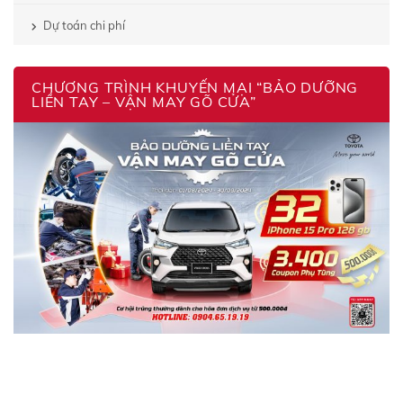
Dự toán chi phí
CHƯƠNG TRÌNH KHUYẾN MẠI “BẢO DƯỠNG
LIỀN TAY – VẬN MAY GÕ CỬA”