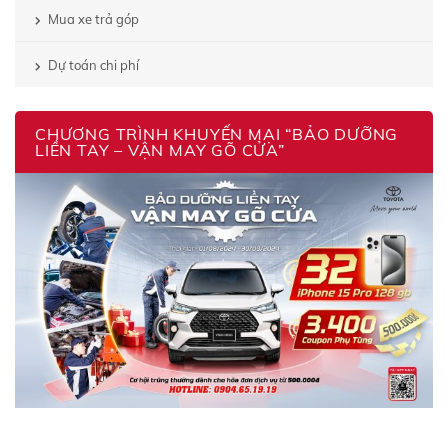
Mua xe trả góp
Dự toán chi phí
CHƯƠNG TRÌNH KHUYẾN MẠI “BẢO DƯỠNG
LIỀN TAY – VẬN MAY GÕ CỬA”