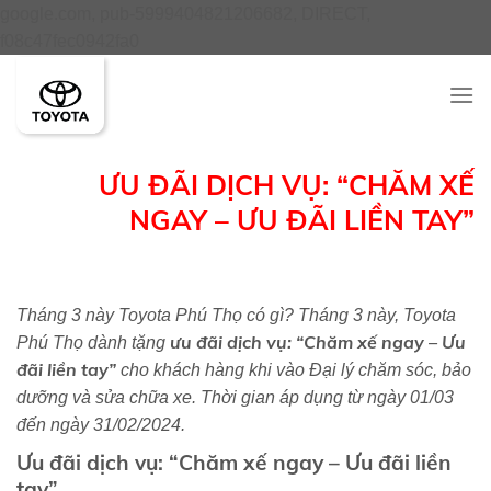
google.com, pub-5999404821206682, DIRECT,
Skip
f08c47fec0942fa0
to
content
ƯU ĐÃI DỊCH VỤ: “CHĂM XẾ
NGAY – ƯU ĐÃI LIỀN TAY”
Tháng 3 này Toyota Phú Thọ có gì? Tháng 3 này, Toyota
ưu đãi dịch vụ: “Chăm xế ngay – Ưu
Phú Thọ dành tặng
đãi liền tay”
cho khách hàng khi vào Đại lý chăm sóc, bảo
dưỡng và sửa chữa xe. Thời gian áp dụng từ ngày 01/03
đến ngày 31/02/2024.
Ưu đãi dịch vụ: “Chăm xế ngay – Ưu đãi liền
tay”