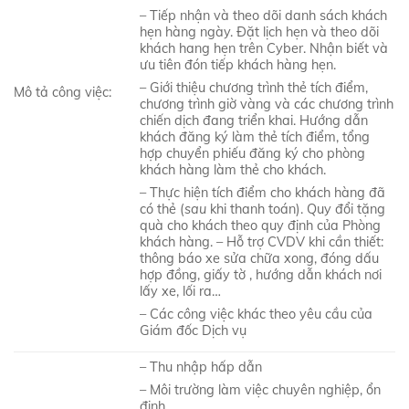
– Tiếp nhận và theo dõi danh sách khách
hẹn hàng ngày. Đặt lịch hẹn và theo dõi
khách hang hẹn trên Cyber. Nhận biết và
ưu tiên đón tiếp khách hàng hẹn.
– Giới thiệu chương trình thẻ tích điểm,
Mô tả công việc:
chương trình giờ vàng và các chương trình
chiến dịch đang triển khai. Hướng dẫn
khách đăng ký làm thẻ tích điểm, tổng
hợp chuyển phiếu đăng ký cho phòng
khách hàng làm thẻ cho khách.
– Thực hiện tích điểm cho khách hàng đã
có thẻ (
sau
khi thanh toán). Quy đổi tặng
quà cho khách theo quy định của Phòng
khách hàng. – Hỗ trợ CVDV khi cần thiết:
thông báo xe sửa chữa xong, đóng dấu
hợp đồng, giấy tờ , hướng dẫn khách nơi
lấy xe, lối ra…
– Các
cô
ng việc khác theo yêu cầu của
Giám đốc Dịch vụ
– Thu nhập hấp dẫn
– Môi trường làm việc chuyên nghiệp, ổn
định.