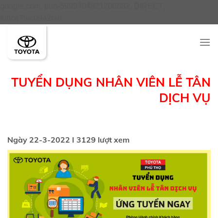
google.com, pub-5999404821206682, DIRECT,
Skip
f08c47fec0942fa0
to
content
TUYỂN DỤNG NHÂN VIÊN LỄ TÂN
DỊCH VỤ
Ngày 22-3-2022 I 3129 lượt xem