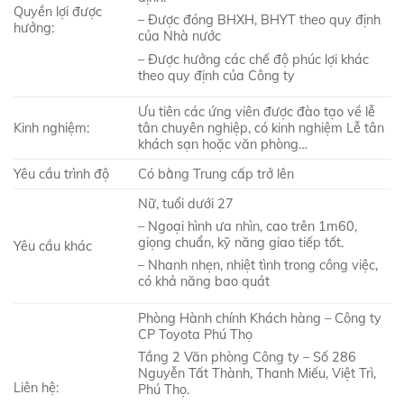
Quyền lợi được
– Được đóng BHXH, BHYT theo quy định
hưởng:
của Nhà nước
– Được hưởng các chế độ phúc lợi khác
theo quy định của Công ty
Ưu tiên các ứng viên được đào tạo về lễ
Kinh nghiệm:
tân chuyên nghiệp, có kinh nghiệm Lễ tân
khách sạn hoặc văn phòng…
Yêu cầu trình độ
Có bằng Trung cấp trở lên
Nữ, tuổi dưới 27
– Ngoại hình ưa nhìn, cao trên 1m60,
giọng chuẩn, kỹ năng giao tiếp tốt.
Yêu cầu khác
– Nhanh nhẹn, nhiệt tình trong
cô
ng việc,
có khả năng bao quát
Phòng Hành chính Khách hàng – Công ty
CP Toyota Phú Thọ
Tầng 2 Văn phòng Công ty – Số 286
Nguyễn Tất Thành, Thanh Miếu, Việt Trì,
Liên hệ:
Phú Thọ.