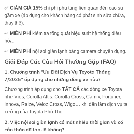
✅
GIẢM GIÁ 15%
chi phí phụ tùng liên quan đến cao su
gầm xe (áp dụng cho khách hàng có phát sinh sửa chữa,
thay thế).
✅
MIỄN PHÍ
kiểm tra tổng quát hiệu suất hệ thống điều
hòa.
✅
MIỄN PHÍ
nội soi giàn lạnh bằng camera chuyên dụng.
Giải Đáp Các Câu Hỏi Thường Gặp (FAQ)
1. Chương trình “Ưu Đãi Dịch Vụ Toyota Tháng
7/2025” áp dụng cho những dòng xe nào?
Chương trình áp dụng cho
TẤT CẢ
các dòng xe Toyota
như Vios, Corolla Altis, Corolla Cross, Camry, Fortuner,
Innova, Raize, Veloz Cross, Wigo… khi đến làm dịch vụ tại
xưởng của Toyota Phú Thọ.
2. Việc nội soi giàn lạnh có mất nhiều thời gian và có
cần tháo dỡ táp-lô không?