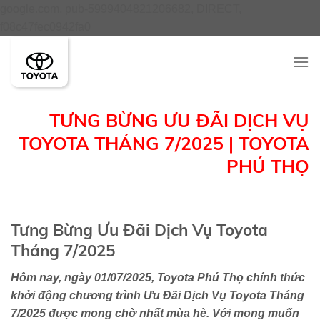
google.com, pub-5999404821206682, DIRECT,
Skip
f08c47fec0942fa0
to
content
TƯNG BỪNG ƯU ĐÃI DỊCH VỤ
TOYOTA THÁNG 7/2025 | TOYOTA
PHÚ THỌ
Tưng Bừng Ưu Đãi Dịch Vụ Toyota
Tháng 7/2025
Hôm nay, ngày 01/07/2025, Toyota Phú Thọ chính thức
khởi động chương trình Ưu Đãi Dịch Vụ Toyota Tháng
7/2025 được mong chờ nhất mùa hè. Với mong muốn