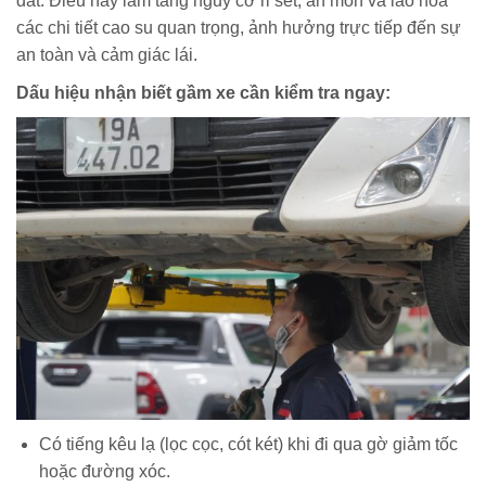
đất. Điều này làm tăng nguy cơ rỉ sét, ăn mòn và lão hóa
các chi tiết cao su quan trọng, ảnh hưởng trực tiếp đến sự
an toàn và cảm giác lái.
Dấu hiệu nhận biết gầm xe cần kiểm tra ngay:
Có tiếng kêu lạ (lọc cọc, cót két) khi đi qua gờ giảm tốc
hoặc đường xóc.