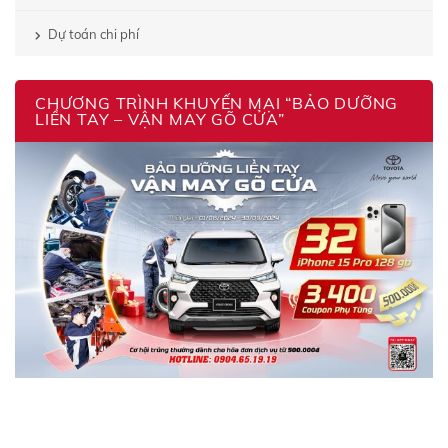
Dự toán chi phí
CHƯƠNG TRÌNH KHUYẾN MẠI “BẢO DƯỠNG
LIỀN TAY – VẬN MAY GÕ CỬA”