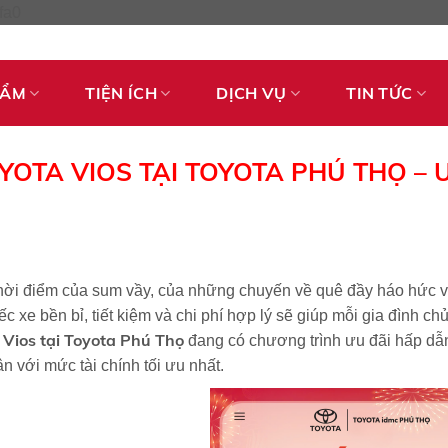
Skip
fa0
to
content
HẨM
TIỆN ÍCH
DỊCH VỤ
TIN TỨC
YOTA VIOS TẠI TOYOTA PHÚ THỌ – 
thời điểm của sum vầy, của những chuyến về quê đầy háo hức 
ếc xe bền bỉ, tiết kiệm và chi phí hợp lý sẽ giúp mỗi gia đình 
 Vios tại Toyota Phú Thọ
đang có chương trình ưu đãi hấp dẫ
n với mức tài chính tối ưu nhất.