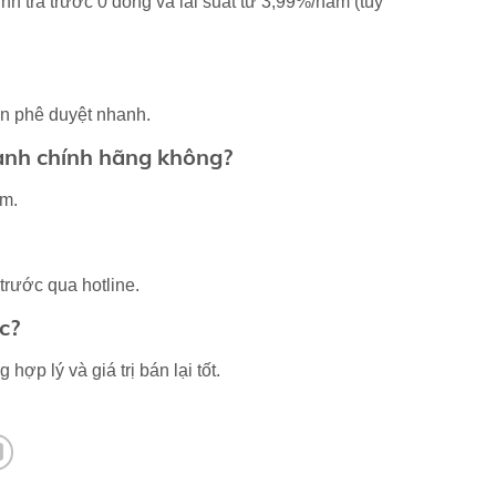
ình trả trước 0 đồng và lãi suất từ 3,99%/năm (tùy
an phê duyệt nhanh.
ành chính hãng không?
am.
trước qua hotline.
c?
hợp lý và giá trị bán lại tốt.