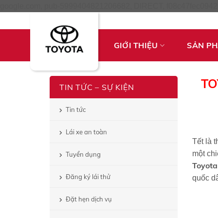
google.com, pub-5999404821206682, DIRECT, f08c47fec0942
GIỚI THIỆU
SẢN P
TO
TIN TỨC – SỰ KIỆN
Tin tức
Lái xe an toàn
Tết là 
một chi
Tuyển dụng
Toyota
Đăng ký lái thử
quốc dâ
Đặt hẹn dịch vụ