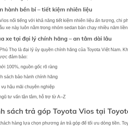
ận hành bền bỉ – tiết kiệm nhiên liệu
Vios nổi tiếng với khả năng tiết kiệm nhiên liệu ấn tượng, chi 
ẫu xe này luôn nằm trong nhóm sedan bán chạy nhiều năm liền 
ua xe tại đại lý chính hãng – an tâm dài lâu
Phú Thọ là đại lý ủy quyền chính hãng của Toyota Việt Nam. Kh
ược đảm bảo:
ới 100%, nguồn gốc rõ ràng
h sách bảo hành chính hãng
 vụ hậu mãi chuyên nghiệp
ngũ tư vấn tận tâm, hỗ trợ từ A–Z
h sách trả góp Toyota Vios tại Toyo
hách hàng lựa chọn phương án trả góp để tối ưu dòng tiền. Toy