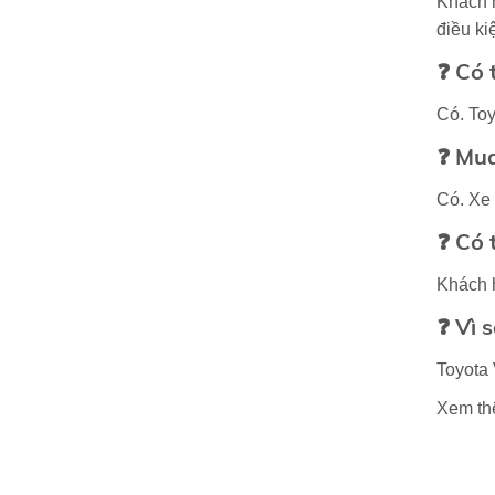
Khách 
điều ki
❓ Có 
Có. Toy
❓ Mua
Có. Xe 
❓ Có 
Khách h
❓ Vì 
Toyota 
Xem t