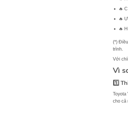
🔥 C
🔥 Ư
🔥 H
(*) Điề
trình.
Với chí
Vì s
1️⃣ Th
Toyota 
cho cả 