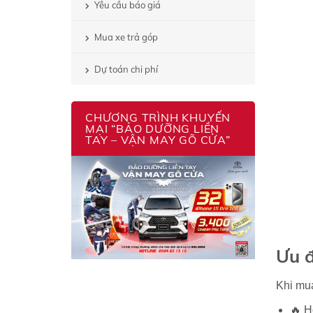
Yêu cầu báo giá
Mua xe trả góp
Dự toán chi phí
CHƯƠNG TRÌNH KHUYẾN
MẠI “BẢO DƯỠNG LIỀN
TAY – VẬN MAY GÕ CỬA”
Ưu đ
Khi m
🔥 H