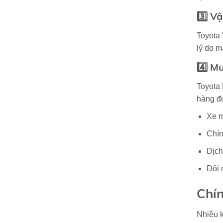
3️⃣ V
Toyota 
lý do m
4️⃣ M
Toyota 
hàng đ
Xe m
Chín
Dịch
Đội 
Chín
Nhiều k