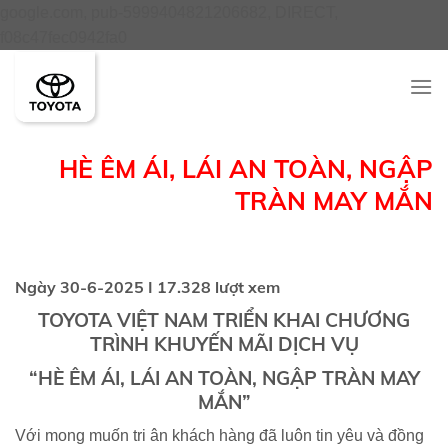
google.com, pub-5999404821206682, DIRECT,
Skip
f08c47fec0942fa0
to
content
HÈ ÊM ÁI, LÁI AN TOÀN, NGẬP
TRÀN MAY MẮN
Ngày 30-6-2025 I 17.328 lượt xem
TOYOTA VIỆT NAM TRIỂN KHAI CHƯƠNG
TRÌNH KHUYẾN MÃI DỊCH VỤ
“HÈ ÊM ÁI, LÁI AN TOÀN, NGẬP TRÀN MAY
MẮN”
Với mong muốn tri ân khách hàng đã luôn tin yêu và đồng