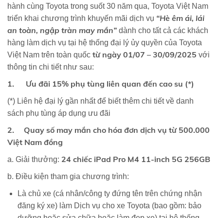
hành cùng Toyota trong suốt 30 năm qua, Toyota Việt Nam
“Hè êm ái, lái
triển khai chương trình khuyến mãi dịch vụ
an toàn, ngập tràn may mắn”
dành cho tất cả các khách
hàng làm dịch vụ tại hệ thống đại lý ủy quyền của Toyota
từ ngày 01/07 – 30/09/2025
Việt Nam trên toàn quốc
với
thông tin chi tiết như sau:
1. Ưu đãi 15% phụ tùng liên quan đến cao su (*)
(*) Liên hệ đại lý gần nhất để biết thêm chi tiết về danh
sách phụ tùng áp dụng ưu đãi
2. Quay số may mắn cho hóa đơn dịch vụ từ 500.000
Việt Nam đồng
24 chiếc iPad Pro M4 11-inch 5G 256GB
a. Giải thưởng:
b. Điều kiện tham gia chương trình:
Là chủ xe (cá nhân/công ty đứng tên trên chứng nhận
đăng ký xe) làm Dịch vụ cho xe Toyota (bao gồm: bảo
dưỡng hoặc sửa chữa hoặc làm đẹp xe) tại hệ thống