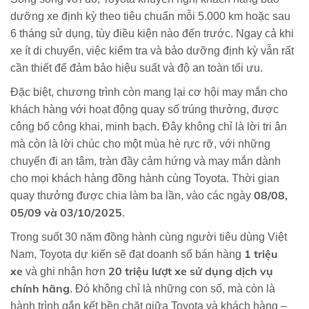
dưỡng xe định kỳ theo tiêu chuẩn mỗi 5.000 km hoặc sau
6 tháng sử dụng, tùy điều kiện nào đến trước. Ngay cả khi
xe ít di chuyển, việc kiểm tra và bảo dưỡng định kỳ vẫn rất
cần thiết để đảm bảo hiệu suất và độ an toàn tối ưu.
Đặc biệt, chương trình còn mang lại cơ hội may mắn cho
khách hàng với hoạt động quay số trúng thưởng, được
công bố công khai, minh bạch. Đây không chỉ là lời tri ân
mà còn là lời chúc cho một mùa hè rực rỡ, với những
chuyến đi an tâm, tràn đầy cảm hứng và may mắn dành
cho mọi khách hàng đồng hành cùng Toyota. Thời gian
08/08,
quay thưởng được chia làm ba lần, vào các ngày
05/09 và 03/10/2025
.
Trong suốt 30 năm đồng hành cùng người tiêu dùng Việt
1 triệu
Nam, Toyota dự kiến sẽ đạt doanh số bán hàng
xe
20 triệu lượt xe sử dụng dịch vụ
và ghi nhận hơn
chính hãng
. Đó không chỉ là những con số, mà còn là
hành trình gắn kết bền chặt giữa Toyota và khách hàng –