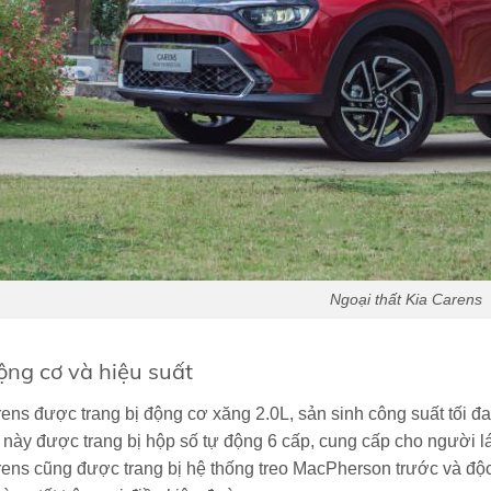
Ngoại thất Kia Carens
ộng cơ và hiệu suất
ens được trang bị động cơ xăng 2.0L, sản sinh công suất tối 
này được trang bị hộp số tự động 6 cấp, cung cấp cho người lá
ens cũng được trang bị hệ thống treo MacPherson trước và độc