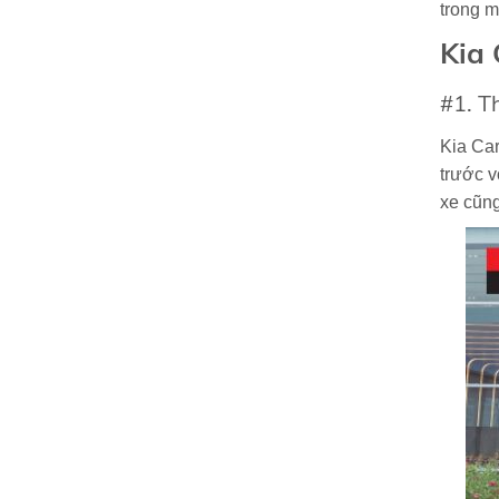
trong m
Kia 
#1. Th
Kia Car
trước v
xe cũng