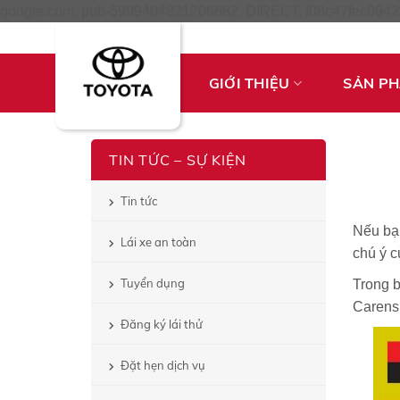
google.com, pub-5999404821206682, DIRECT, f08c47fec0942
GIỚI THIỆU
SẢN P
TIN TỨC – SỰ KIỆN
Tin tức
Nếu bạn
Lái xe an toàn
chú ý c
Tuyển dụng
Trong b
Carens
Đăng ký lái thử
Đặt hẹn dịch vụ