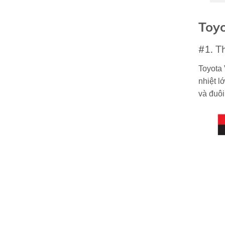
Toyo
#1. Th
Toyota 
nhiệt l
và đuôi