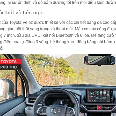
ng lại sự ổn định và độ bám đường tốt trên mọi điều kiện đườn
i thất và tiện nghi
t của Toyota Veloz được thiết kế với các chi tiết bằng da cao cấ
ng gian nội thất sang trọng và thoải mái. Mẫu xe này cũng được 
 7 inch, đầu đĩa DVD, kết nối Bluetooth và 6 loa. Để tăng cườn
g điều hòa tự động 3 vùng, hệ thống khởi động bằng nút bấm, c
ói.