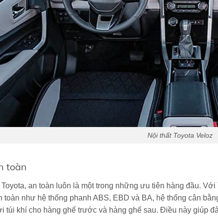
Nội thất Toyota Veloz
n toàn
 Toyota, an toàn luôn là một trong những ưu tiên hàng đầu. Với
n toàn như hệ thống
phanh ABS
, EBD và BA, hệ thống cân bằn
i túi khí cho hàng ghế trước và hàng ghế sau. Điều này giúp 