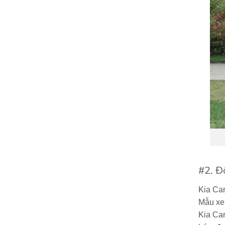
#2. Đ
Kia Car
Mẫu xe 
Kia Car