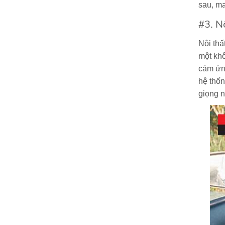
sau, ma
#3. Nộ
Nội thấ
một khô
cảm ứng
hệ thốn
giọng n