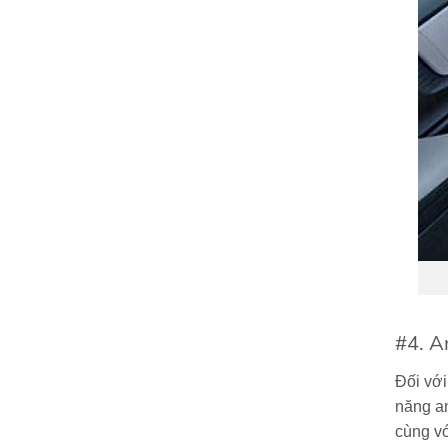
#4. A
Đối với
năng a
cùng vớ