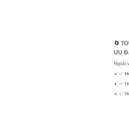
🔄
TO
ƯU Đ
Ngoài v
H
✅
✅ Hỗ
✅ Hỗ