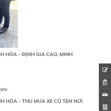
H HÓA – ĐỊNH GIÁ CAO, MINH
ngày
.
H HÓA – THU MUA XE CŨ TẬN NƠI