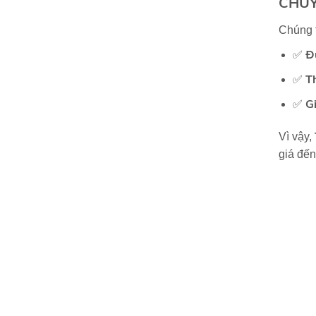
CHUY
Chúng t
Đ
✅
T
✅
G
✅
Vì vậy,
giá đến