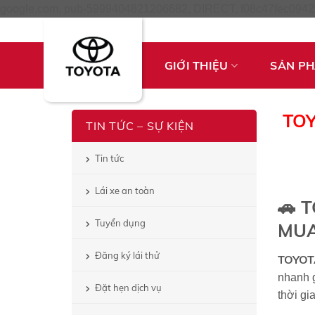
google.com, pub-5999404821206682, DIRECT, f08c47fec0942
GIỚI THIỆU
SẢN P
TOY
TIN TỨC – SỰ KIỆN
Tin tức
Lái xe an toàn
🚗
T
Tuyển dụng
MUA
Đăng ký lái thử
TOYOT
nhanh g
Đặt hẹn dịch vụ
thời gi