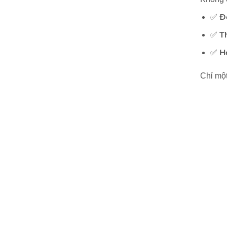
Đ
✅
T
✅
H
✅
Chỉ một