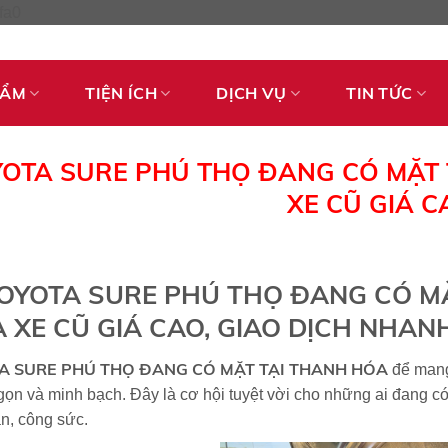
Skip
fa0
to
content
HẨM
TIỆN ÍCH
DỊCH VỤ
TIN TỨC
OTA SURE PHÚ THỌ ĐANG CÓ MẶT 
XE CŨ GIÁ C
OYOTA SURE PHÚ THỌ ĐANG CÓ MẶ
 XE CŨ GIÁ CAO, GIAO DỊCH NHAN
A SURE PHÚ THỌ ĐANG CÓ MẶT TẠI THANH HÓA
để mang
ọn và minh bạch. Đây là cơ hội tuyệt vời cho những ai đang 
an, công sức.