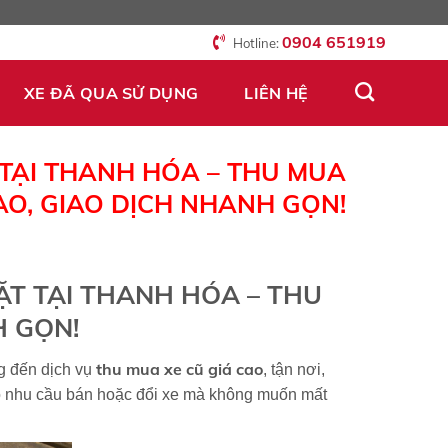
0904 651919
Hotline:
XE ĐÃ QUA SỬ DỤNG
LIÊN HỆ
TẠI THANH HÓA – THU MUA
AO, GIAO DỊCH NHANH GỌN!
T TẠI THANH HÓA – THU
H GỌN!
thu mua xe cũ giá cao
 đến dịch vụ
, tận nơi,
có nhu cầu bán hoặc đổi xe mà không muốn mất