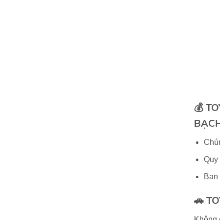
💰
TO
BẠCH
Chún
Quy 
Bạn 
🚗
TO
Không 