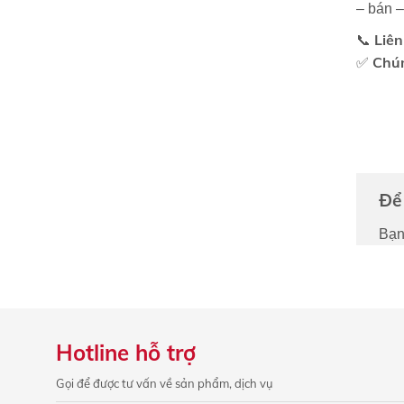
– bán –
Liên
📞
Chún
✅
Để 
Bạn
Hotline hỗ trợ
Gọi để được tư vấn về sản phẩm, dịch vụ