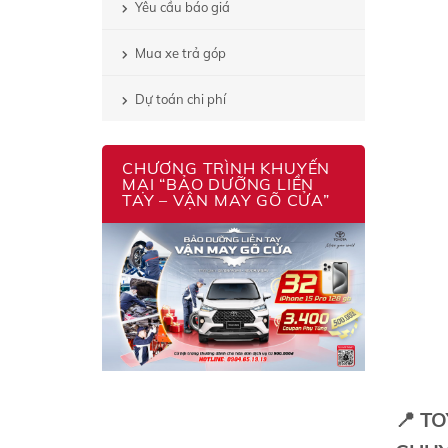
Yêu cầu báo giá
Mua xe trả góp
Dự toán chi phí
CHƯƠNG TRÌNH KHUYẾN
MẠI “BẢO DƯỠNG LIỀN
TAY – VẬN MAY GÕ CỬA”
📍
TO