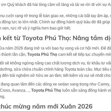
ơn Quý khách đã hài lòng cầm vô lăng và lái xe rời đi với sự A
ụ cười rạng rỡ trong lễ bàn giao xe, những cái bắt tay ấm áp,
à động lực to lớn nhất. Chính sự đồng hành quý báu đó đã giú
n vẹn, rực rỡ và ý nghĩa hơn bao giờ hết.
kết từ Toyota Phú Thọ: Nâng tầm dị
a năm 2026 đang mở ra với bao hy vọng và cơ hội mới. Để đáp
h thành lân cận,
Toyota Phú Thọ
cam kết sẽ tiếp tục chuyển m
ôi sẽ không ngừng nâng cao chất lượng dịch vụ, từ khâu tư vấ
dưỡng, sửa chữa chuẩn chính hãng Toyota toàn cầu. Mục tiêu c
 đến trải nghiệm sở hữu xe an tâm, tiết kiệm và vui vẻ nhất ch
đang quan tâm đến các dòng xe sedan sang trọng như Camry, A
 Cross, Avanza…,
Toyota Phú Thọ
l
uôn sẵn sàng đồng hành với
ờng.
 chúc mừng năm mới Xuân 2026