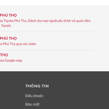
 PHÚ THỌ
ủa Toyota Phú Thọ. Dành cho mọi người yêu thích và quan tâm
u Toyota
 PHÚ THỌ
ta Phú Thọ qua các video
 THỌ
heo Google map
THÔNG TIN
Điều khoản
Bảo mật