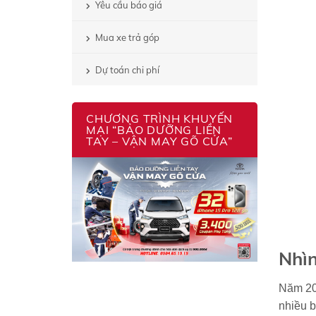
Yêu cầu báo giá
Mua xe trả góp
Dự toán chi phí
CHƯƠNG TRÌNH KHUYẾN
MẠI “BẢO DƯỠNG LIỀN
TAY – VẬN MAY GÕ CỬA”
Nhìn
Năm 202
nhiều b