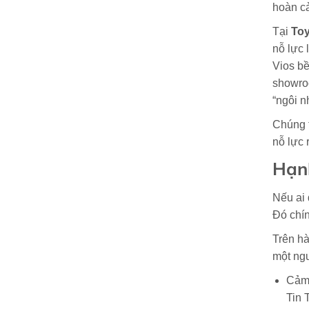
hoàn cả
Tại
Toy
nỗ lực 
Vios bề
showroo
“ngôi n
Chúng t
nỗ lực 
Hạnh
Nếu ai 
Đó chí
Trên hà
một ngư
Cảm 
Tin 