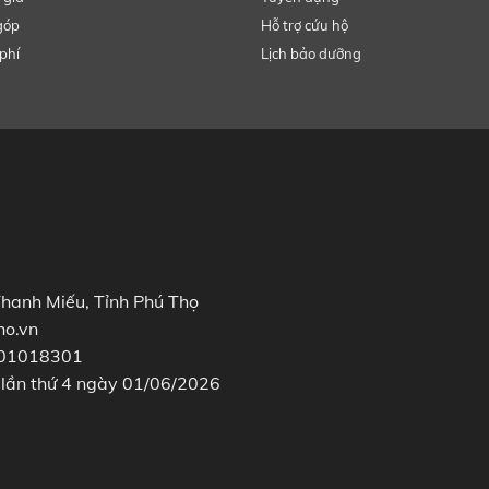
góp
Hỗ trợ cứu hộ
phí
Lịch bảo dưỡng
Thanh Miếu, Tỉnh Phú Thọ
ho.vn
2601018301
 lần thứ 4 ngày 01/06/2026