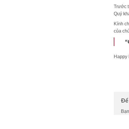
Trước 
Quý khá
Kính ch
của chú
“
Happy 
Để 
Bạn