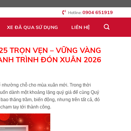
0904 651919
Hotline:
XE ĐÃ QUA SỬ DỤNG
LIÊN HỆ
025 TRỌN VẸN – VỮNG VÀNG
ÀNH TRÌNH ĐÓN XUÂN 2026
để nhường chỗ cho mùa xuân mới. Trong thời
ốn dành một khoảng lặng quý giá để cùng Quý
ao thăng trầm, biến động, nhưng trên tất cả, đó
chạm tay tới thành công.