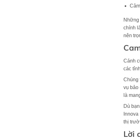
Cảm 
Những n
chính l
nên trọ
Cam 
Cánh cử
các tỉn
Chúng t
vụ bảo 
là mang
Dù bạn 
Innova
thị trư
Lời