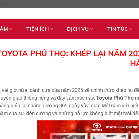
Skip
fa0
to
content
HẨM
TIỆN ÍCH
DỊCH VỤ
TIN TỨC
TOYOTA PHÚ THỌ: KHÉP LẠI NĂM 2
H
 vài giờ nữa, cánh cửa của năm 2025 sẽ chính thức khép lại 
uyển giao thiêng liêng và đầy cảm xúc này,
Toyota Phú Thọ
mu
àng nhìn lại chặng đường 365 ngày vừa qua. Một năm với biết b
năm của sự kiên cường và những nỗ lực không biết mệt mỏi để 