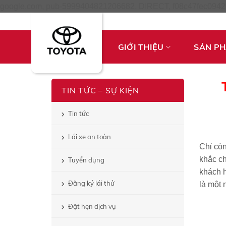
google.com, pub-5999404821206682, DIRECT, f08c47fec0942
GIỚI THIỆU
SẢN P
TIN TỨC – SỰ KIỆN
Tin tức
Lái xe an toàn
Chỉ còn
khắc ch
Tuyển dụng
khách h
Đăng ký lái thử
là một 
Đặt hẹn dịch vụ