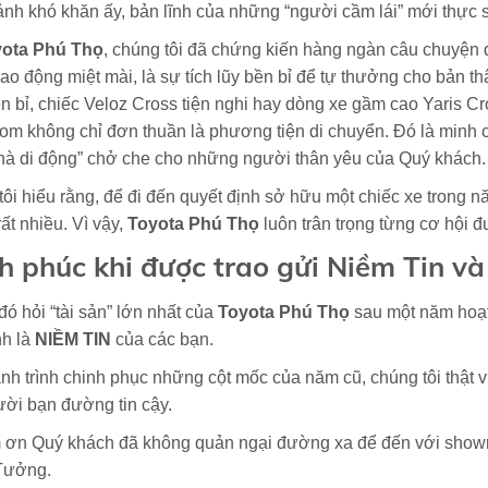
nh khó khăn ấy, bản lĩnh của những “người cầm lái” mới thực 
ota Phú Thọ
, chúng tôi đã chứng kiến hàng ngàn câu chuyện
lao động miệt mài, là sự tích lũy bền bỉ để tự thưởng cho bản t
n bỉ, chiếc Veloz Cross tiện nghi hay dòng xe gầm cao Yaris Cr
m không chỉ đơn thuần là phương tiện di chuyển. Đó là minh c
hà di động” chở che cho những người thân yêu của Quý khách.
ôi hiểu rằng, để đi đến quyết định sở hữu một chiếc xe trong
rất nhiều. Vì vậy,
Toyota Phú Thọ
luôn trân trọng từng cơ hội 
 phúc khi được trao gửi Niềm Tin v
đó hỏi “tài sản” lớn nhất của
Toyota Phú Thọ
sau một năm hoạt 
nh là
NIỀM TIN
của các bạn.
nh trình chinh phục những cột mốc của năm cũ, chúng tôi thật 
ời bạn đường tin cậy.
ơn Quý khách đã không quản ngại đường xa để đến với show
Tưởng.