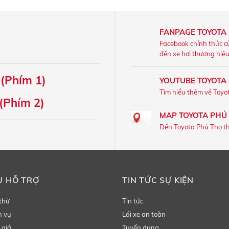
FANPAGE TOYOTA
Facebook chính thức c
đến xe hơi thương hiệ
 (Phím 1)
YOUTUBE TOYOTA
Tìm hiểu thêm về Toyo
(Phím 2)
MAP TOYOTA PHÚ
Đến Toyota Phú Thọ t
Ụ HỖ TRỢ
TIN TỨC SỰ KIỆN
 thử
Tin tức
h vụ
Lái xe an toàn
 giá
Tuyển dụng