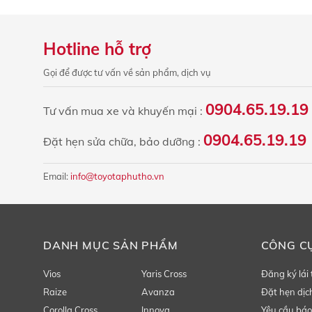
Hotline hỗ trợ
Gọi để được tư vấn về sản phẩm, dịch vụ
0904.65.19.19
Tư vấn mua xe và khuyến mại :
0904.65.19.19 
Đặt hẹn sửa chữa, bảo dưỡng :
Email:
info@toyotaphutho.vn
DANH MỤC SẢN PHẨM
CÔNG C
Vios
Yaris Cross
Đăng ký lái
Raize
Avanza
Đặt hẹn dịc
Corolla Cross
Innova
Yêu cầu báo