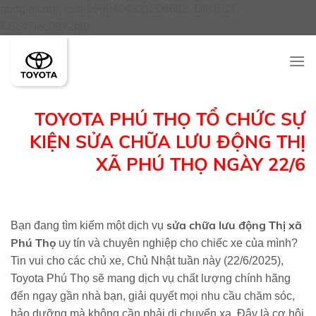
google.com, pub-5999404821206682, DIRECT,
Skip
f08c47fec0942fa0
to
content
TOYOTA PHÚ THỌ TỔ CHỨC SỰ
KIỆN SỬA CHỮA LƯU ĐỘNG THỊ
XÃ PHÚ THỌ NGÀY 22/6
sửa chữa lưu động Thị xã
Bạn đang tìm kiếm một dịch vụ
Phú Thọ
uy tín và chuyên nghiệp cho chiếc xe của mình?
Tin vui cho các chủ xe, Chủ Nhật tuần này (22/6/2025),
Toyota Phú Thọ sẽ mang dịch vụ chất lượng chính hãng
đến ngay gần nhà bạn, giải quyết mọi nhu cầu chăm sóc,
bảo dưỡng mà không cần phải di chuyển xa. Đây là cơ hội