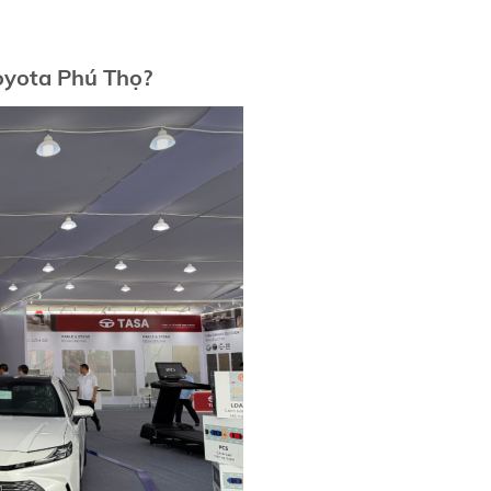
oyota Phú Thọ
?