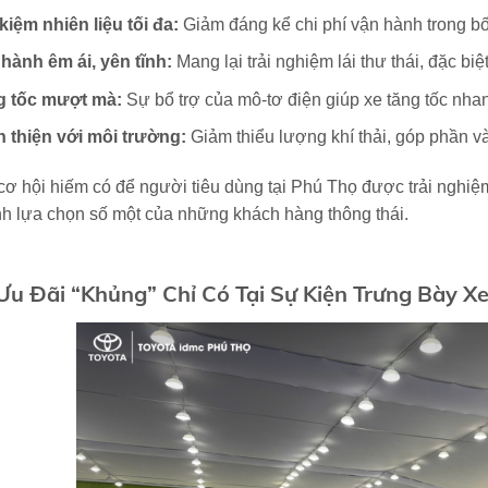
 kiệm nhiên liệu tối đa:
Giảm đáng kể chi phí vận hành trong bố
hành êm ái, yên tĩnh:
Mang lại trải nghiệm lái thư thái, đặc biệ
g tốc mượt mà:
Sự bổ trợ của mô-tơ điện giúp xe tăng tốc nhan
 thiện với môi trường:
Giảm thiểu lượng khí thải, góp phần v
cơ hội hiếm có để người tiêu dùng tại Phú Thọ được trải nghiệm 
nh lựa chọn số một của những khách hàng thông thái.
Ưu Đãi “Khủng” Chỉ Có Tại Sự Kiện Trưng Bày X