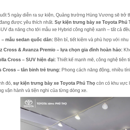
uốt 5 ngày diễn ra sự kiện, Quảng trường Hùng Vương sẽ trở 
đang được yêu thích nhất.
Sự kiện trưng bày xe Toyota Phú
UV đa năng cho tới mẫu xe Hybrid công nghệ xanh – tất cả đ
s – mẫu sedan quốc dân:
Bền bỉ, tiết kiệm và phù hợp với nhu 
z Cross & Avanza Premio – lựa chọn gia đình hoàn hảo:
Khô
lla Cross – SUV hiện đại:
Thiết kế mạnh mẽ, công nghệ tiên ti
s Cross – tân binh trẻ trung:
Phong cách năng động, nhiều tính
nh đó,
sự kiện trưng bày xe Toyota Phú Thọ
còn có khu vực l
g vận hành và tiện nghi của từng dòng xe.