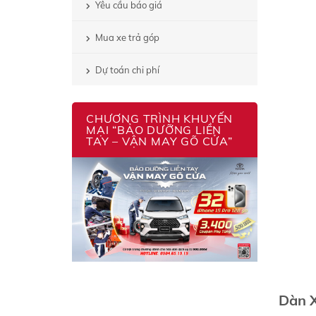
Yêu cầu báo giá
Mua xe trả góp
Dự toán chi phí
CHƯƠNG TRÌNH KHUYẾN
MẠI “BẢO DƯỠNG LIỀN
TAY – VẬN MAY GÕ CỬA”
Dàn X