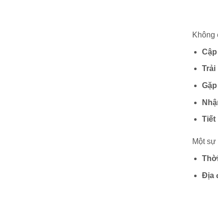
Không c
Cập
Trải
Gặp
Nhậ
Tiết
Một sự 
Thời
Địa 