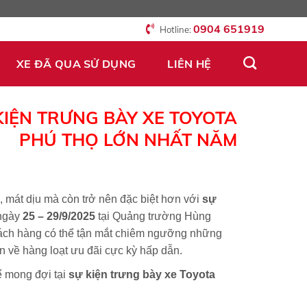
0904 651919
Hotline:
XE ĐÃ QUA SỬ DỤNG
LIÊN HỆ
KIỆN TRƯNG BÀY XE TOYOTA
PHÚ THỌ LỚN NHẤT NĂM
 mát dịu mà còn trở nên đặc biệt hơn với
sự
 ngày
25 – 29/9/2025
tại Quảng trường Hùng
hách hàng có thể tận mắt chiêm ngưỡng những
 về hàng loạt ưu đãi cực kỳ hấp dẫn.
ể mong đợi tại
sự kiện trưng bày xe Toyota