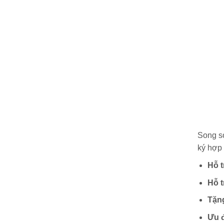
Song so
ký hợp 
Hỗ t
Hỗ t
Tặn
Ưu đ