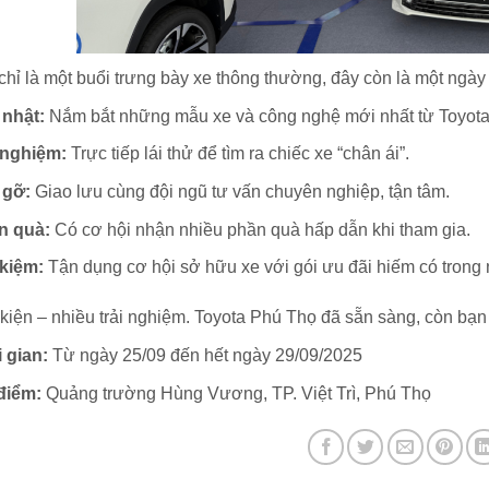
hỉ là một buổi trưng bày xe thông thường, đây còn là một ngày hộ
 nhật:
Nắm bắt những mẫu xe và công nghệ mới nhất từ Toyota
 nghiệm:
Trực tiếp lái thử để tìm ra chiếc xe “chân ái”.
 gỡ:
Giao lưu cùng đội ngũ tư vấn chuyên nghiệp, tận tâm.
n quà:
Có cơ hội nhận nhiều phần quà hấp dẫn khi tham gia.
 kiệm:
Tận dụng cơ hội sở hữu xe với gói ưu đãi hiếm có trong
kiện – nhiều trải nghiệm. Toyota Phú Thọ đã sẵn sàng, còn bạn 
 gian:
Từ ngày 25/09 đến hết ngày 29/09/2025
điểm:
Quảng trường Hùng Vương, TP. Việt Trì, Phú Thọ