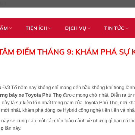
Skip
fa0
to
content
HẨM
TIỆN ÍCH
DỊCH VỤ
TIN TỨC
TÂM ĐIỂM THÁNG 9: KHÁM PHÁ SỰ 
 Đất Tổ năm nay không chỉ mang đến bầu không khí trong lành,
rưng bày xe Toyota Phú Thọ
được mong chờ nhất. Diễn ra từ
đây là sự kiện lớn nhất trong năm của Toyota Phú Thọ, nơi k
mới nhất, khám phá dòng xe Hybrid công nghệ tiên tiến và nhận
t này sẽ cung cấp một cái nhìn toàn cảnh về những gì bạn có th
họ
lần này.