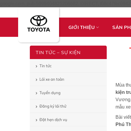
google.com, pub-5999404821206682, DIRECT, f08c47fec0942
GIỚI THIỆU
SẢN P
TIN TỨC – SỰ KIỆN
Tin tức
Lái xe an toàn
Mùa thu
kiện t
Tuyển dụng
Vương, 
Đăng ký lái thử
mẫu xe 
Bài viế
Đặt hẹn dịch vụ
Phú T