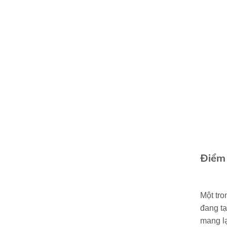
Điểm 
Một tro
đang tạ
mang lạ