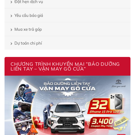
Đặt hẹn dịch vụ
Yêu cầu báo giá
Mua xe trả góp
Dự toán chi phí
CHƯƠNG TRÌNH KHUYẾN MẠI “BẢO DƯỠNG
LIỀN TAY – VẬN MAY GÕ CỬA”