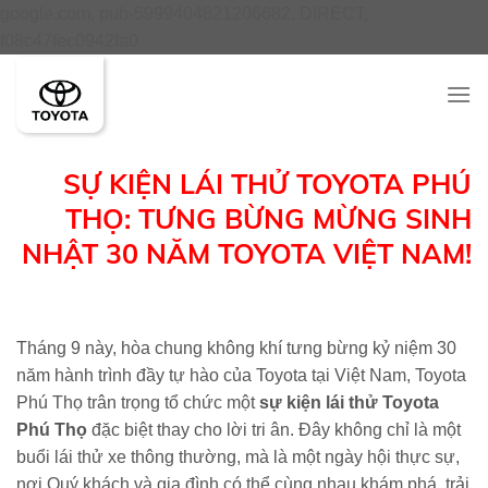
google.com, pub-5999404821206682, DIRECT,
Skip
f08c47fec0942fa0
to
content
SỰ KIỆN LÁI THỬ TOYOTA PHÚ
THỌ: TƯNG BỪNG MỪNG SINH
NHẬT 30 NĂM TOYOTA VIỆT NAM!
Tháng 9 này, hòa chung không khí tưng bừng kỷ niệm 30
năm hành trình đầy tự hào của Toyota tại Việt Nam, Toyota
Phú Thọ trân trọng tổ chức một
sự kiện lái thử Toyota
Phú Thọ
đặc biệt thay cho lời tri ân. Đây không chỉ là một
buổi lái thử xe thông thường, mà là một ngày hội thực sự,
nơi Quý khách và gia đình có thể cùng nhau khám phá, trải