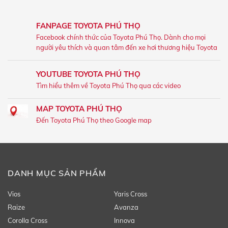
FANPAGE TOYOTA PHÚ THỌ
Facebook chính thức của Toyota Phú Thọ. Dành cho mọi
người yêu thích và quan tâm đến xe hơi thương hiệu Toyota
YOUTUBE TOYOTA PHÚ THỌ
Tìm hiểu thêm về Toyota Phú Thọ qua các video
MAP TOYOTA PHÚ THỌ
Đến Toyota Phú Thọ theo Google map
DANH MỤC SẢN PHẨM
Vios
Yaris Cross
Raize
Avanza
Corolla Cross
Innova