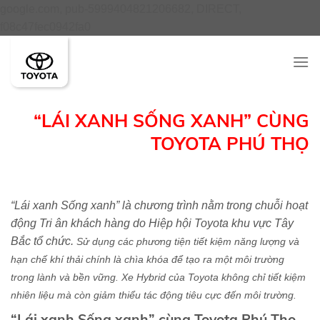
google.com, pub-5999404821206682, DIRECT,
Skip
f08c47fec0942fa0
to
content
“LÁI XANH SỐNG XANH” CÙNG
TOYOTA PHÚ THỌ
“Lái xanh Sống xanh” là chương trình nằm trong chuỗi hoạt
động Tri ân khách hàng do Hiệp hội Toyota khu vực Tây
Bắc tổ chức.
Sử dụng các phương tiện tiết kiệm năng lượng và
hạn chế khí thải chính là chìa khóa để tạo ra một môi trường
trong lành và bền vững. Xe Hybrid của Toyota không chỉ tiết kiệm
nhiên liệu mà còn giảm thiểu tác động tiêu cực đến môi trường.
“Lái xanh Sống xanh” cùng Toyota Phú Thọ