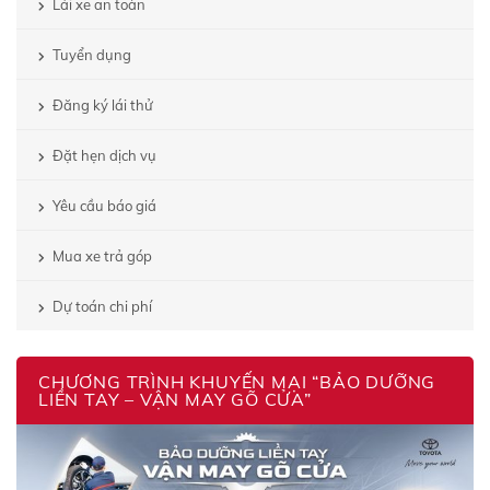
Lái xe an toàn
Tuyển dụng
Đăng ký lái thử
Đặt hẹn dịch vụ
Yêu cầu báo giá
Mua xe trả góp
Dự toán chi phí
CHƯƠNG TRÌNH KHUYẾN MẠI “BẢO DƯỠNG
LIỀN TAY – VẬN MAY GÕ CỬA”