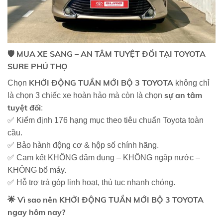
🛡️
MUA XE SANG – AN TÂM TUYỆT ĐỐI TẠI TOYOTA
SURE PHÚ THỌ
KHỞI ĐỘNG TUẦN MỚI BỘ 3 TOYOTA
Chọn
không chỉ
sự an tâm
là chọn 3 chiếc xe hoàn hảo mà còn là chọn
tuyệt đối
:
✅ Kiểm định 176 hạng mục theo tiêu chuẩn Toyota toàn
cầu.
✅ Bảo hành động cơ & hộp số chính hãng.
✅ Cam kết KHÔNG đâm đụng – KHÔNG ngập nước –
KHÔNG bổ máy.
✅ Hỗ trợ trả góp linh hoạt, thủ tục nhanh chóng.
🌟
Vì sao nên
KHỞI ĐỘNG TUẦN MỚI BỘ 3 TOYOTA
ngay hôm nay?