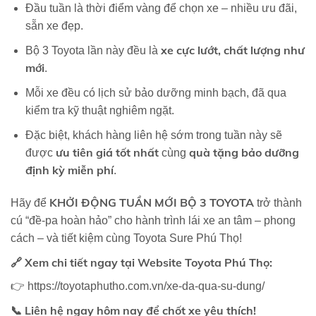
Đầu tuần là thời điểm vàng để chọn xe – nhiều ưu đãi,
sẵn xe đẹp.
xe cực lướt, chất lượng như
Bộ 3 Toyota lần này đều là
mới
.
Mỗi xe đều có lịch sử bảo dưỡng minh bạch, đã qua
kiểm tra kỹ thuật nghiêm ngặt.
Đặc biệt, khách hàng liên hệ sớm trong tuần này sẽ
ưu tiên giá tốt nhất
quà tặng bảo dưỡng
được
cùng
định kỳ miễn phí
.
KHỞI ĐỘNG TUẦN MỚI BỘ 3 TOYOTA
Hãy để
trở thành
cú “đề-pa hoàn hảo” cho hành trình lái xe an tâm – phong
cách – và tiết kiệm cùng
Toyota Sure Phú Thọ
!
🔗
Xem chi tiết ngay tại Website Toyota Phú Thọ:
👉
https://toyotaphutho.com.vn/xe-da-qua-su-dung/
📞
Liên hệ ngay hôm nay để chốt xe yêu thích!