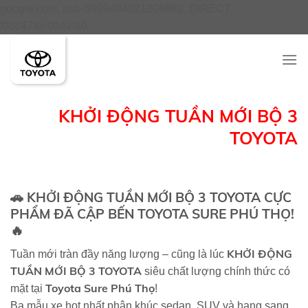
google.com, pub-5999404821206682, DIRECT,
Skip
f08c47fec0942fa0
to
content
KHỞI ĐỘNG TUẦN MỚI BỘ 3
TOYOTA
🚗
KHỞI ĐỘNG TUẦN MỚI BỘ 3 TOYOTA CỰC
PHẨM ĐÃ CẬP BẾN TOYOTA SURE PHÚ THỌ!
🔥
KHỞI ĐỘNG
Tuần mới tràn đầy năng lượng – cũng là lúc
TUẦN MỚI BỘ 3 TOYOTA
siêu chất lượng chính thức có
Toyota Sure Phú Thọ
mặt tại
!
Ba mẫu xe hot nhất phân khúc sedan, SUV và hạng sang