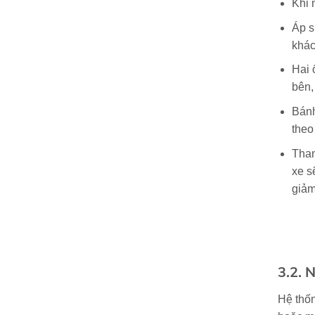
Khi 
Áp s
khác
Hai 
bên,
Bánh
theo
Than
xe s
giảm
3.2. 
Hệ thốn