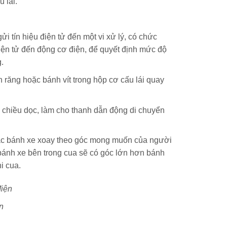
 lái.
i tín hiệu điện tử đến một vi xử lý, có chức
 điện tử đến động cơ điện, để quyết định mức độ
g.
 răng hoặc bánh vít trong hộp cơ cấu lái quay
 chiều dọc, làm cho thanh dẫn động di chuyển
các bánh xe xoay theo góc mong muốn của người
bánh xe bên trong cua sẽ có góc lớn hơn bánh
i cua.
ện