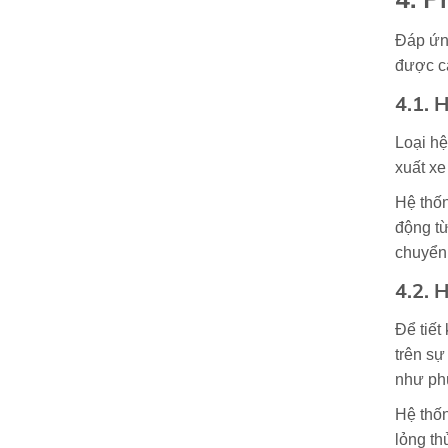
Đáp ứng
được cả
4.1. 
Loại hệ
xuất xe
Hệ thốn
động từ
chuyển
4.2. 
Để tiết
trên sự
như phù
Hệ thốn
lỏng th