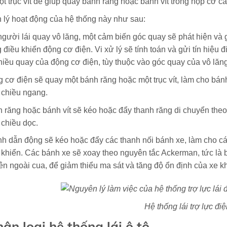
t trục vít để giúp quay bánh răng hoặc bánh vít trong hộp cơ cấu
lý hoạt động của hệ thống này như sau:
người lái quay vô lăng, một cảm biến góc quay sẽ phát hiện và gử
 điều khiển động cơ điện. Vi xử lý sẽ tính toán và gửi tín hiệu
hiều quay của động cơ điện, tùy thuộc vào góc quay của vô lăn
 cơ điện sẽ quay một bánh răng hoặc một trục vít, làm cho bánh
 chiều ngang.
 răng hoặc bánh vít sẽ kéo hoặc đẩy thanh răng di chuyển theo
 chiều dọc.
h dẫn động sẽ kéo hoặc đẩy các thanh nối bánh xe, làm cho 
 khiển. Các bánh xe sẽ xoay theo nguyên tắc Ackerman, tức là 
ên ngoài cua, để giảm thiểu ma sát và tăng độ ổn định của xe kh
Hệ thống lái trợ lực đi
hân loại hệ thống lái ô tô