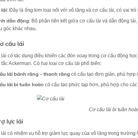
 lái
: Đây là ống kim loại nối với vô lăng và cơ cấu lái, có vai t
nh dẫn động
: Bộ phận liên kết giữa cơ cấu lái và dẫn động lái
u góc khác nhau.
ơ cấu lái
lái có tác dụng điều khiển các đòn xoay trong cơ cấu động học
tắc Ackerman. Có hai loại cơ cấu lái phổ biến:
ấu lái bánh răng – thanh răng
có cấu tạo đơn giản, phù hợp c
ấu lái bi tuần hoàn
có cấu tạo phức tạp hơn, phù hợp cho các x
Cơ cấu lái bi tuần hoà
rợ lực lái
 lái có nhiệm vụ hỗ trợ giảm lực quay của vô lăng trong trườn