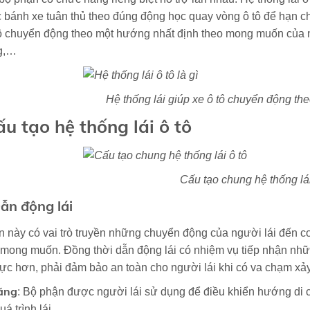
 bánh xe tuân thủ theo đúng động học quay vòng ô tô để hạn c
ô chuyển động theo một hướng nhất định theo mong muốn của ng
ng,…
Hệ thống lái
giúp xe ô tô chuyển động th
ấu tạo hệ thống lái ô tô
Cấu tạo chung hệ thống lái
Dẫn động lái
 này có vai trò truyền những chuyển động của người lái đến cơ
ong muốn. Đồng thời dẫn động lái có nhiệm vụ tiếp nhận nhữ
ực hơn, phải đảm bảo an toàn cho người lái khi có va chạm xảy 
lăng
: Bộ phận được người lái sử dụng để điều khiển hướng di c
uá trình lái.