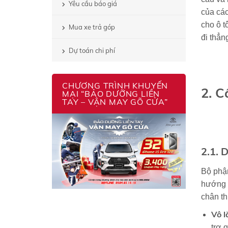
Yêu cầu báo giá
của các
cho ô t
Mua xe trả góp
đi thẳ
Dự toán chi phí
CHƯƠNG TRÌNH KHUYẾN
2. C
MẠI “BẢO DƯỠNG LIỀN
TAY – VẬN MAY GÕ CỬA”
2.1. 
Bộ phận
hướng m
chân th
Vô 
trợ q