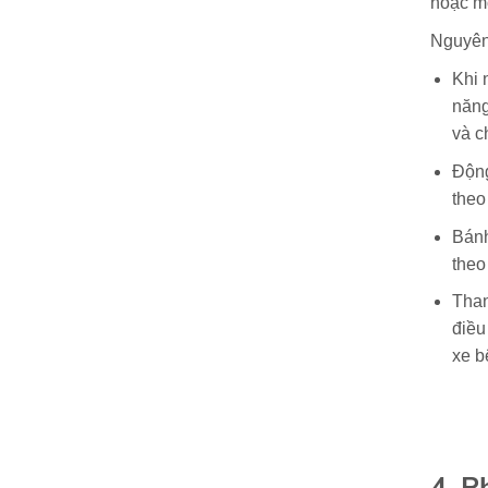
hoặc mộ
Nguyên 
Khi 
năng
và c
Động
theo
Bánh
theo
Than
điều
xe b
4. P