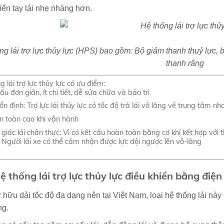
iển tay lái nhẹ nhàng hơn.
ng lái trợ lực thủy lực (HPS) bao gồm: Bộ giảm thanh thuỷ lực, b
thanh răng
 lái trợ lực thủy lực có ưu điểm:
ấu đơn giản, ít chi tiết, dễ sửa chữa và bảo trì
ổn định: Trợ lực lái thủy lực có tốc độ trả lái vô lăng về trung tâm n
n toàn cao khi vận hành
giác lái chân thực: Vì có kết cấu hoàn toàn bằng cơ khí kết hợp vớ
. Người lái xe có thể cảm nhận được lực dội ngược lên vô-lăng
Hệ thống lái trợ lực thủy lực điều khiển bằng điệ
hữu dải tốc độ đa dạng nên tại Việt Nam, loại hệ thống lái này
ng.