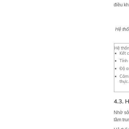
điều kh
Hệ thố
Hệ thống
Kết c
Tính 
Độ a
Cảm 
thực
4.3. 
Nhờ sở 
tầm tru