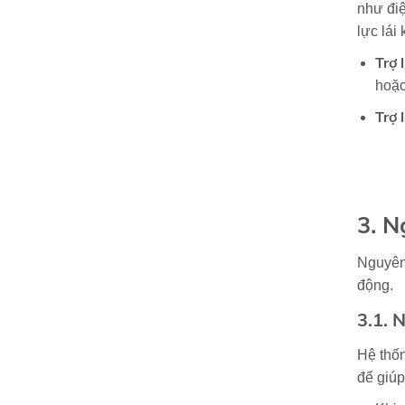
như điệ
lực lái
Trợ 
hoặc
Trợ 
3. N
Nguyên 
động.
3.1. 
Hệ thốn
để giúp