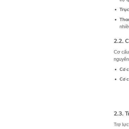
Trục
Tha
nhiề
2.2. C
Cơ cấu 
nguyên 
Cơ c
Cơ c
2.3. T
Trợ lực