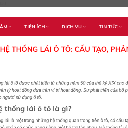
Skip
fa0
to
content
HẨM
TIỆN ÍCH
DỊCH VỤ
TIN TỨC
HỆ THỐNG LÁI Ô TÔ: CẤU TẠO, PHÂ
g lái ô tô được phát triển từ những năm 50 của thế kỷ XIX cho đế
ên lý hoạt động dựa trên vị trí hoạt động. Sự phát triển của bộ
 người sử dụng ô tô.
ệ thống lái ô tô là gì?
g lái là một trong những hệ thống quan trọng trên ô tô, có cấu
bộ phận có chức năng riêng biệt hỗ trợ lẫn nhau. Hệ thống lái