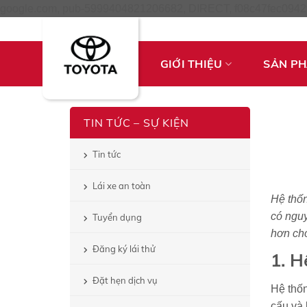
google.com, pub-5999404821206682, DIRECT, f08c47fec0942
GIỚI THIỆU
SẢN P
TIN TỨC – SỰ KIỆN
Tin tức
Lái xe an toàn
Hệ thốn
có nguy
Tuyển dụng
hơn cho
Đăng ký lái thử
1. H
Đặt hẹn dịch vụ
Hệ thốn
cấu và 