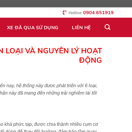
0904 651919
Hotline:
XE ĐÃ QUA SỬ DỤNG
LIÊN HỆ
N LOẠI VÀ NGUYÊN LÝ HOẠT
ĐỘNG
n nay, hệ thống này được phát triển với 6 loại,
 phận này đã mang đến những trải nghiệm lái tốt
 tạo khá phức tạp, được chia thành nhiều cụm cơ
 ô tô dùng để thay đổi hướng, đảm bảo tâm quay