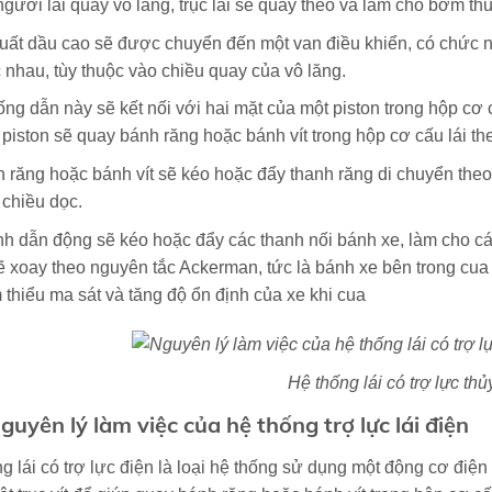
người lái quay vô lăng, trục lái sẽ quay theo và làm cho bơm thủ
uất dầu cao sẽ được chuyển đến một van điều khiển, có chức 
 nhau, tùy thuộc vào chiều quay của vô lăng.
ống dẫn này sẽ kết nối với hai mặt của một piston trong hộp cơ 
 piston sẽ quay bánh răng hoặc bánh vít trong hộp cơ cấu lái t
 răng hoặc bánh vít sẽ kéo hoặc đẩy thanh răng di chuyển theo
 chiều dọc.
h dẫn động sẽ kéo hoặc đẩy các thanh nối bánh xe, làm cho 
ẽ xoay theo nguyên tắc Ackerman, tức là bánh xe bên trong cua
 thiểu ma sát và tăng độ ổn định của xe khi cua
Hệ thống lái có trợ lực thủ
Nguyên lý làm việc của hệ thống trợ lực lái điện
g lái có trợ lực điện là loại hệ thống sử dụng một động cơ điệ