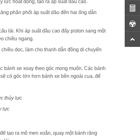
y lực hoạt động, tạo ra áp suất dầu cao.
năng phân phối áp suất dầu đến hai ống dẫn
cấu lái. Khi áp suất dầu cao đẩy piston sang một
heo chiều ngang.
 chiều dọc, làm cho thanh dẫn động di chuyển
các bánh xe xoay theo góc mong muốn. Các bánh
 sẽ có góc lớn hơn bánh xe bên ngoài cua, để
y lực
n để tạo ra mô men xoắn, quay một bánh răng