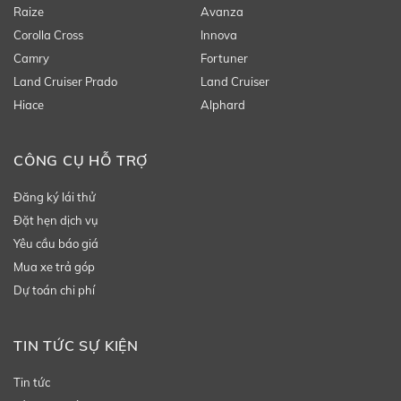
Raize
Avanza
Corolla Cross
Innova
Camry
Fortuner
Land Cruiser Prado
Land Cruiser
Hiace
Alphard
CÔNG CỤ HỖ TRỢ
Đăng ký lái thử
Đặt hẹn dịch vụ
Yêu cầu báo giá
Mua xe trả góp
Dự toán chi phí
TIN TỨC SỰ KIỆN
Tin tức