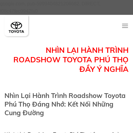
google.com, pub-5999404821206682, DIRECT,
Skip
f08c47fec0942fa0
to
content
NHÌN LẠI HÀNH TRÌNH
ROADSHOW TOYOTA PHÚ THỌ
ĐẦY Ý NGHĨA
Nhìn Lại Hành Trình Roadshow Toyota
Phú Thọ Đáng Nhớ: Kết Nối Những
Cung Đường