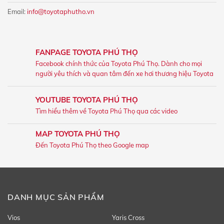
Email:
info@toyotaphutho.vn
FANPAGE TOYOTA PHÚ THỌ
Facebook chính thức của Toyota Phú Thọ. Dành cho mọi
người yêu thích và quan tâm đến xe hơi thương hiệu Toyota
YOUTUBE TOYOTA PHÚ THỌ
Tìm hiểu thêm về Toyota Phú Thọ qua các video
MAP TOYOTA PHÚ THỌ
Đến Toyota Phú Thọ theo Google map
DANH MỤC SẢN PHẨM
Vios
Yaris Cross