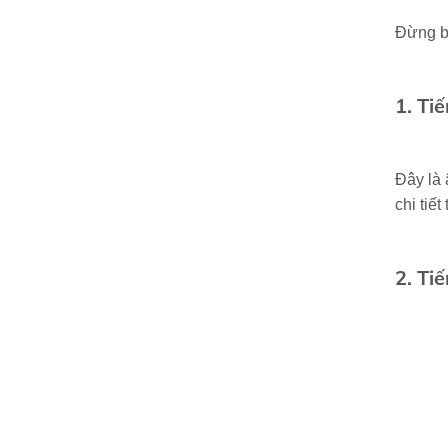
Đừng b
1. Ti
Đây là 
chi tiế
2. Ti