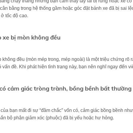
đang chạy thẳng nhưng bạn cảm thấy tay lái bị rung hoặc xe có
cân bằng trong hệ thống gầm hoặc góc đặt bánh xe đã bị sai lệ
 ở tốc độ cao.
p xe bị mòn không đều
 không đều (mòn mép trong, mép ngoài) là một triệu chứng rõ r
 vấn đề. Khi phát hiện tình trạng này, bạn nên nghĩ ngay đến vi
 có cảm giác tròng trành, bồng bềnh bất thường
của bạn mất đi sự “đầm chắc” vốn có, cảm giác bồng bềnh như 
ắn bộ phận giảm xóc (phuộc) đã bị yếu hoặc hư hỏng.