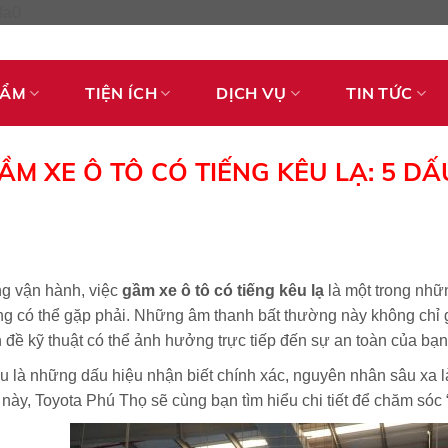
Skip
fa0
to
content
HẨM
TIỆN ÍCH
DỊCH VỤ
TIN TỨC
ẦM XE Ô TÔ CÓ TIẾNG KÊU LẠ: 5 D
g vận hành, việc
gầm xe ô tô có tiếng kêu lạ
là một trong nhữn
g có thể gặp phải. Những âm thanh bất thường này không chỉ g
 đề kỹ thuật có thể ảnh hưởng trực tiếp đến sự an toàn của bạn
u là những dấu hiệu nhận biết chính xác, nguyên nhân sâu xa là
t này, Toyota Phú Thọ sẽ cùng bạn tìm hiểu chi tiết để chăm sóc 