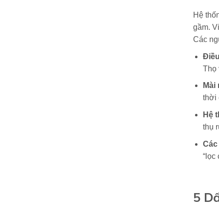
Hệ thốn
gầm. V
Các ng
Điều
Thọ 
Mài 
thời
Hệ t
thụ 
Các 
“lọc
5 D