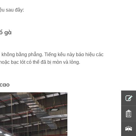
ệu sau đây:
 ổ gà
nh không bằng phẳng.
Tiếng kêu
này báo hiệu các
 hoặc bạc lót có thể đã bị mòn và lỏng.
 cao