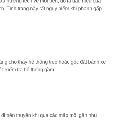
 xu hướng lệch về một bên, đó là dấu hiệu của
ch. Tình trạng này rất nguy hiểm khi phanh gấp
àng cho thấy hệ thống treo hoặc góc đặt bánh xe
ệc kiểm tra hệ thống gầm.
đi trên thuyền khi qua các mấp mô, gần như