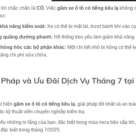
 lời chắc chắn là
CÓ
. Việc
gầm xe ô tô có tiếng kêu lạ
không ch
hư:
khả năng kiểm soát:
Xe có thể bị mất lái, trượt bánh khi vào 
g quãng đường phanh:
Hệ thống treo yếu làm giảm khả năng
 hỏng hóc các bộ phận khác:
Một chi tiết nhỏ bị hỏng có thể 
tăng chi phí sửa chữa.
 Pháp và Ưu Đãi Dịch Vụ Tháng 7 tại
t hiện
gầm xe ô tô có tiếng kêu lạ
, giải pháp tốt nhất và an t
c kỹ thuật viên chuyên nghiệp kiểm tra.
ểu những lo lắng của bạn, đặc biệt trong mùa mưa bão sắp tới
 đặc biệt trong tháng 7/2025: