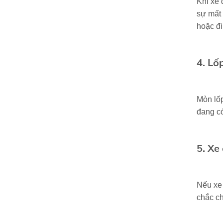
Khi xe 
sự mất 
hoặc đi
4. Lố
Mòn lốp
đang có
5. Xe
Nếu xe 
chắc ch