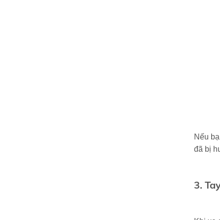
Nếu bạn
đã bị h
3. Tay