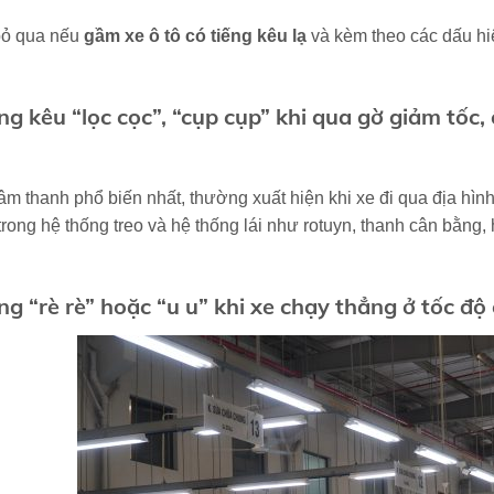
ỏ qua nếu
gầm xe ô tô có tiếng kêu lạ
và kèm theo các dấu hi
ếng kêu “lọc cọc”, “cụp cụp” khi qua gờ giảm tốc,
âm thanh phổ biến nhất, thường xuất hiện khi xe đi qua địa hì
t trong hệ thống treo và hệ thống lái như rotuyn, thanh cân bằng,
ếng “rè rè” hoặc “u u” khi xe chạy thẳng ở tốc độ