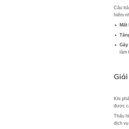
Câu trả
hiểm n
Mất 
Tăn
Gây
làm 
Giải
Khi phá
được cá
Thấu hi
dịch vụ