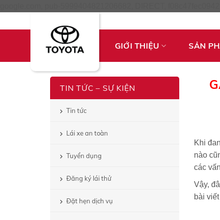
google.com, pub-5999404821206682, DIRECT, f08c47fec0942
GIỚI THIỆU
SẢN P
G
TIN TỨC – SỰ KIỆN
Tin tức
Lái xe an toàn
Khi đan
nào cũn
Tuyển dụng
các vấn
Đăng ký lái thử
Vậy, đâ
bài viế
Đặt hẹn dịch vụ