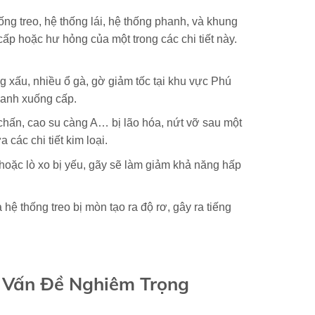
g treo, hệ thống lái, hệ thống phanh, và khung
ấp hoặc hư hỏng của một trong các chi tiết này.
xấu, nhiều ổ gà, gờ giảm tốc tại khu vực Phú
nhanh xuống cấp.
 chấn, cao su càng A… bị lão hóa, nứt vỡ sau một
 các chi tiết kim loại.
 hoặc lò xo bị yếu, gãy sẽ làm giảm khả năng hấp
 hệ thống treo bị mòn tạo ra độ rơ, gây ra tiếng
 Vấn Đề Nghiêm Trọng