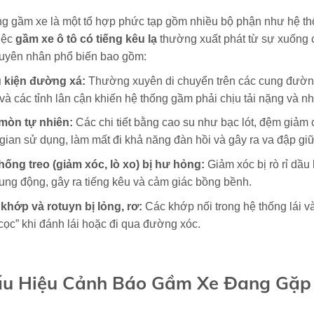
g gầm xe là một tổ hợp phức tạp gồm nhiều bộ phận như hệ thốn
iệc
gầm xe ô tô có tiếng kêu lạ
thường xuất phát từ sự xuống c
uyên nhân phổ biến bao gồm:
 kiện đường xá:
Thường xuyên di chuyển trên các cung đường 
và các tỉnh lân cận khiến hệ thống gầm phải chịu tải nặng và 
mòn tự nhiên:
Các chi tiết bằng cao su như bạc lót, đệm giảm
 gian sử dụng, làm mất đi khả năng đàn hồi và gây ra va đập giữa
hống treo (giảm xóc, lò xo) bị hư hỏng:
Giảm xóc bị rò rỉ dầu
rung động, gây ra tiếng kêu và cảm giác bồng bềnh.
khớp và rotuyn bị lỏng, rơ:
Các khớp nối trong hệ thống lái và
 cọc” khi đánh lái hoặc đi qua đường xóc.
ấu Hiệu Cảnh Báo Gầm Xe Đang Gặp