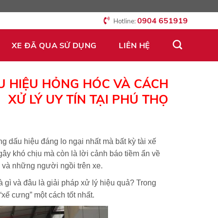
0904 651919
Hotline:
XE ĐÃ QUA SỬ DỤNG
LIÊN HỆ
ẤU HIỆU HỎNG HÓC VÀ CÁCH
XỬ LÝ UY TÍN TẠI PHÚ THỌ
g dấu hiệu đáng lo ngại nhất mà bất kỳ tài xế
ây khó chịu mà còn là lời cảnh báo tiềm ẩn về
 và những người ngồi trên xe.
 gì và đâu là giải pháp xử lý hiệu quả? Trong
“xế cưng” một cách tốt nhất.