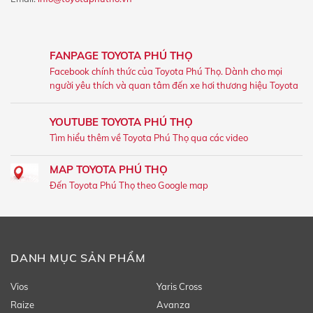
FANPAGE TOYOTA PHÚ THỌ
Facebook chính thức của Toyota Phú Thọ. Dành cho mọi
người yêu thích và quan tâm đến xe hơi thương hiệu Toyota
YOUTUBE TOYOTA PHÚ THỌ
Tìm hiểu thêm về Toyota Phú Thọ qua các video
MAP TOYOTA PHÚ THỌ
Đến Toyota Phú Thọ theo Google map
DANH MỤC SẢN PHẨM
Vios
Yaris Cross
Raize
Avanza