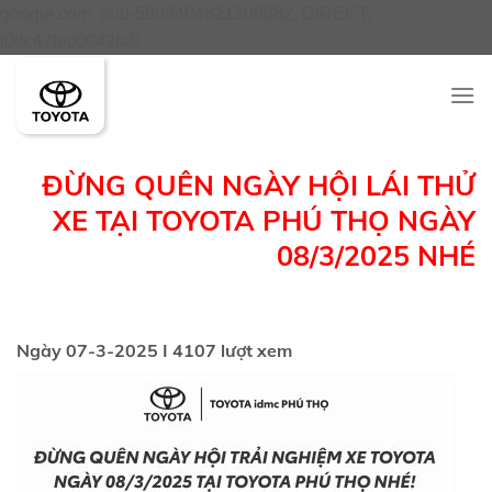
google.com, pub-5999404821206682, DIRECT,
Skip
f08c47fec0942fa0
to
content
ĐỪNG QUÊN NGÀY HỘI LÁI THỬ
XE TẠI TOYOTA PHÚ THỌ NGÀY
08/3/2025 NHÉ
Ngày 07-3-2025 I 4107 lượt xem