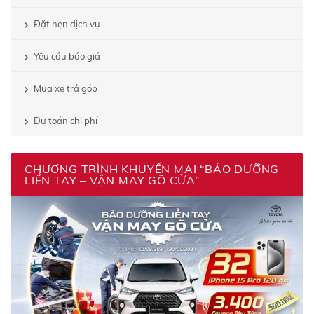
Đặt hẹn dịch vụ
Yêu cầu báo giá
Mua xe trả góp
Dự toán chi phí
CHƯƠNG TRÌNH KHUYẾN MẠI “BẢO DƯỠNG
LIỀN TAY – VẬN MAY GÕ CỬA”