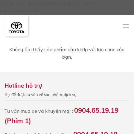
google.com, pub-5999404821206682, DIRECT,
Skip
f08c47fec0942fa0
to
content
Không tìm thấy sản phẩm nào khớp với lựa chọn của
bạn.
Hotline hỗ trợ
Gọi để được tư vấn về sản phẩm, dịch vụ
0904.65.19.19
Tư vấn mua xe và khuyến mại :
(Phím 1)