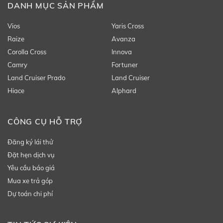
DANH MỤC SẢN PHẨM
Vios
Yaris Cross
Raize
Avanza
Corolla Cross
Innova
Camry
Fortuner
Land Cruiser Prado
Land Cruiser
Hiace
Alphard
CÔNG CỤ HỖ TRỢ
Đăng ký lái thử
Đặt hẹn dịch vụ
Yêu cầu báo giá
Mua xe trả góp
Dự toán chi phí