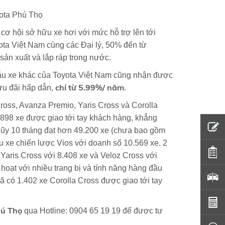
ơ hội sở hữu xe hơi với mức hỗ trợ lên tới
ota Việt Nam cùng các Đại lý, 50% đến từ
sản xuất và lắp ráp trong nước.
mẫu xe khác của Toyota Việt Nam cũng nhận được
chỉ từ 5.99%/ năm
 ưu đãi hấp dẫn,
.
oss, Avanza Premio, Yaris Cross và Corolla
898 xe được giao tới tay khách hàng, khẳng
lũy 10 tháng đạt hơn 49.200 xe (chưa bao gồm
u xe chiến lược Vios với doanh số 10.569 xe. 2
Yaris Cross với 8.408 xe và Veloz Cross với
h hoạt với nhiều trang bị và tính năng hàng đầu
ã có 1.402 xe Corolla Cross được giao tới tay
hú Thọ
qua Hotline: 0904 65 19 19 để được tư