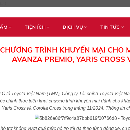
Skip
fa0
to
content
HẨM
TIỆN ÍCH
DỊCH VỤ
TIN TỨC
CHƯƠNG TRÌNH KHUYẾN MẠI CHO M
AVANZA PREMIO, YARIS CROSS
 Ô tô Toyota Việt Nam (TMV), Công ty Tài chính Toyota Việt N
ốc chính thức triển khai chương trình khuyến mại dành cho kh
 Yaris Cross và Corolla Cross trong tháng 11/2024. Thông tin 
 hỗ trợ không vượt quá mức hỗ trợ tối đa theo từng dòng xe, cụ 