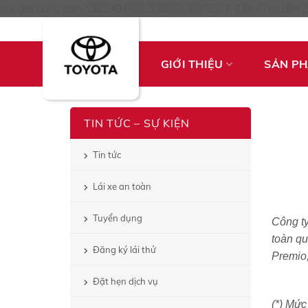
google.com, pub-5999404821206682, DIRECT, f08c47fec0942
GIỚI THIỆU
SẢN P
TIN TỨC – SỰ KIỆN
Tin tức
Lái xe an toàn
Tuyển dụng
Công ty
toàn qu
Đăng ký lái thử
Premio,
Đặt hẹn dịch vụ
(*) Mức