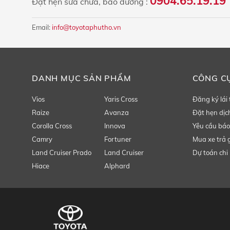
0904.65.19.19 
Đặt hẹn sửa chữa, bảo dưỡng :
Email:
info@toyotaphutho.vn
DANH MỤC SẢN PHẨM
CÔNG C
Vios
Yaris Cross
Đăng ký lái
Raize
Avanza
Đặt hẹn dịc
Corolla Cross
Innova
Yêu cầu báo
Camry
Fortuner
Mua xe trả 
Land Cruiser Prado
Land Cruiser
Dự toán chi 
Hiace
Alphard