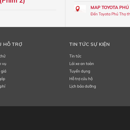
(Phím 2)
MAP TOYOTA PHÚ
Đến Toyota Phú Thọ t
Ụ HỖ TRỢ
TIN TỨC SỰ KIỆN
 thử
Tin tức
h vụ
Lái xe an toàn
 giá
Tuyển dụng
góp
Hỗ trợ cứu hộ
phí
Lịch bảo dưỡng