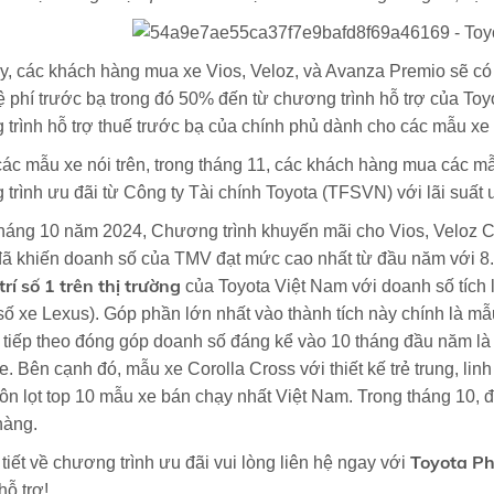
, các khách hàng mua xe Vios, Veloz, và Avanza Premio sẽ có c
 phí trước bạ trong đó 50% đến từ chương trình hỗ trợ của Toy
trình hỗ trợ thuế trước bạ của chính phủ dành cho các mẫu xe 
ác mẫu xe nói trên, trong tháng 11, các khách hàng mua các 
trình ưu đãi từ Công ty Tài chính Toyota (TFSVN) với lãi suất
háng 10 năm 2024, Chương trình khuyến mãi cho Vios, Veloz Cr
ã khiến doanh số của TMV đạt mức cao nhất từ đầu năm với 8.
 trí số 1 trên thị trường
của Toyota Việt Nam với doanh số tích 
ố xe Lexus). Góp phần lớn nhất vào thành tích này chính là mẫ
tiếp theo đóng góp doanh số đáng kể vào 10 tháng đầu năm là 
e. Bên cạnh đó, mẫu xe Corolla Cross với thiết kế trẻ trung, lin
ôn lọt top 10 mẫu xe bán chạy nhất Việt Nam. Trong tháng 10, đ
hàng.
Toyota P
 tiết về chương trình ưu đãi vui lòng liên hệ ngay với
hỗ trợ!