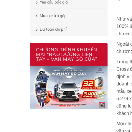
Yêu cầu báo giá
Mua xe trả góp
Như vậy
100% lệ
Dự toán chi phí
chương 
Ngoài c
CHƯƠNG TRÌNH KHUYẾN
chương 
MẠI “BẢO DƯỠNG LIỀN
TAY – VẬN MAY GÕ CỬA”
Trong t
Cross đ
vị
định
doanh s
mẫu xe 
6.279 x
cũng lu
khách 
Mọi chi
vấn và 