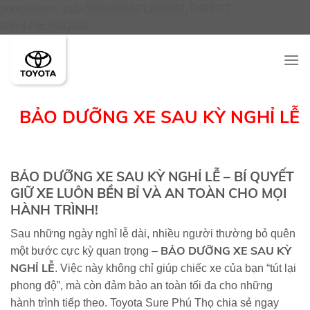
google.com, pub-5999404821206682, DIRECT,
Skip
f08c47fec0942fa0
to
content
BẢO DƯỠNG XE SAU KỲ NGHỈ LỄ
BẢO DƯỠNG XE SAU KỲ NGHỈ LỄ – BÍ QUYẾT
GIỮ XE LUÔN BỀN BỈ VÀ AN TOÀN CHO MỌI
HÀNH TRÌNH!
Sau những ngày nghỉ lễ dài, nhiều người thường bỏ quên
BẢO DƯỠNG XE SAU KỲ
một bước cực kỳ quan trọng –
NGHỈ LỄ
. Việc này không chỉ giúp chiếc xe của bạn “tút lại
phong độ”, mà còn đảm bảo an toàn tối đa cho những
hành trình tiếp theo. Toyota Sure Phú Thọ chia sẻ ngay