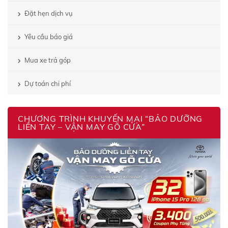
Đặt hẹn dịch vụ
Yêu cầu báo giá
Mua xe trả góp
Dự toán chi phí
CHƯƠNG TRÌNH KHUYẾN MẠI “BẢO DƯỠNG
LIỀN TAY – VẬN MAY GÕ CỬA”