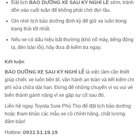
BẢO DƯỠNG XE SAU KỲ NGHỈ LỄ
Đặt lịch
sớm, tránh
dồn vào cuối tuần để không phải chờ đợi lâu.
Ghi nhớ lịch bảo dưỡng định kỳ để giữ xe luôn trong
trạng thái tốt nhất.
Nếu xe có dấu hiệu bất thường (khó nổ máy, tiếng động
lạ, đèn báo lỗi), hãy đưa đi kiểm tra ngay.
Kết luận
BẢO DƯỠNG XE SAU KỲ NGHỈ LỄ
là việc làm cần thiết
giúp chiếc xe luôn bền bỉ, vận hành an toàn và tiết kiệm chi
phí sửa chữa dài hạn. Đừng để những chuyến vi vu vui vẻ
biến thành gánh nặng vì xe gặp sự cố sau đó.
Liên hệ ngay Toyota Sure Phú Thọ để đặt lịch bảo dưỡng
hoặc tham khảo các mẫu xe cũ chính hãng, chất lượng
đảm bảo!
0932.51.19.19
Hotline: