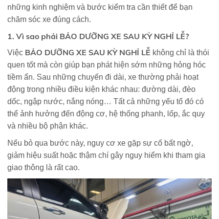
những kinh nghiệm và bước kiểm tra cần thiết để bạn
chăm sóc xe đúng cách.
1. Vì sao phải BẢO DƯỠNG XE SAU KỲ NGHỈ LỄ?
BẢO DƯỠNG XE SAU KỲ NGHỈ LỄ
Việc
không chỉ là thói
quen tốt mà còn giúp bạn phát hiện sớm những hỏng hóc
tiềm ẩn. Sau những chuyến đi dài, xe thường phải hoạt
động trong nhiều điều kiện khác nhau: đường dài, đèo
dốc, ngập nước, nắng nóng… Tất cả những yếu tố đó có
thể ảnh hưởng đến động cơ, hệ thống phanh, lốp, ắc quy
và nhiều bộ phận khác.
Nếu bỏ qua bước này, nguy cơ xe gặp sự cố bất ngờ,
giảm hiệu suất hoặc thậm chí gây nguy hiểm khi tham gia
giao thông là rất cao.