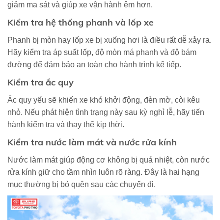
giảm ma sát và giúp xe vận hành êm hơn.
Kiểm tra hệ thống phanh và
lốp
xe
Phanh bị mòn hay lốp xe bị xuống hơi là điều rất dễ xảy ra.
Hãy kiểm tra áp suất lốp, độ mòn má phanh và độ bám
đường để đảm bảo an toàn cho hành trình kế tiếp.
Kiểm tra ắc quy
Ắc quy yếu sẽ khiến xe khó khởi động, đèn mờ, còi kêu
nhỏ. Nếu phát hiện tình trạng này sau kỳ nghỉ lễ, hãy tiến
hành kiểm tra và thay thế kịp thời.
Kiểm tra nước làm mát và nước rửa kính
Nước làm mát giúp động cơ không bị quá nhiệt, còn nước
rửa kính giữ cho tầm nhìn luôn rõ ràng. Đây là hai hạng
mục thường bị bỏ quên sau các chuyến đi.