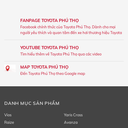
FANPAGE TOYOTA PHÚ THỌ
Facebook chính thức của Toyota Phú Thọ. Dành cho mọi
người yêu thích và quan tâm đến xe hơi thương hiệu Toyota
YOUTUBE TOYOTA PHÚ THỌ
Tìm hiểu thêm về Toyota Phú Thọ qua các video
MAP TOYOTA PHÚ THỌ
Đến Toyota Phú Thọ theo Google map
DANH MỤC SẢN PHẨM
Vios
Yaris Cross
Raize
Avanza