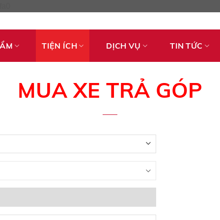
Skip
fa0
to
content
HẨM
TIỆN ÍCH
DỊCH VỤ
TIN TỨC
MUA XE TRẢ GÓP