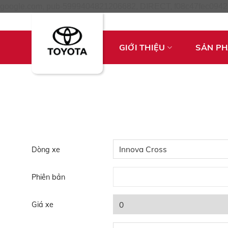
google.com, pub-5999404821206682, DIRECT, f08c47fec0942
GIỚI THIỆU
SẢN P
Dòng xe
Phiên bản
Giá xe