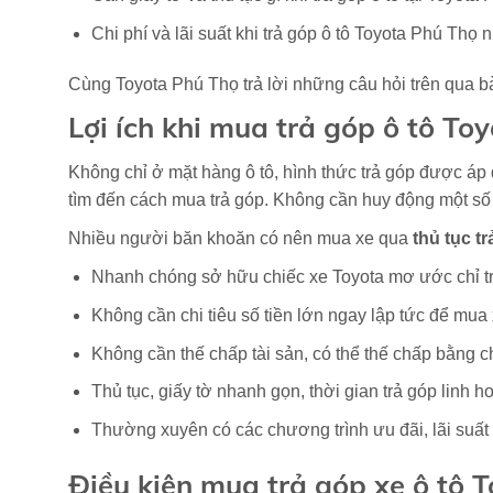
Chi phí và lãi suất khi trả góp ô tô Toyota Phú Thọ
Cùng Toyota Phú Thọ trả lời những câu hỏi trên qua bà
Lợi ích khi mua trả góp ô tô To
Không chỉ ở mặt hàng ô tô, hình thức trả góp được áp
tìm đến cách mua trả góp. Không cần huy động một số ti
Nhiều người băn khoăn có nên mua xe qua
thủ tục t
Nhanh chóng sở hữu chiếc xe Toyota mơ ước chỉ tr
Không cần chi tiêu số tiền lớn ngay lập tức để mua 
Không cần thế chấp tài sản, có thể thế chấp bằng c
Thủ tục, giấy tờ nhanh gọn, thời gian trả góp linh h
Thường xuyên có các chương trình ưu đãi, lãi suất 
Điều kiện mua trả góp xe ô tô 