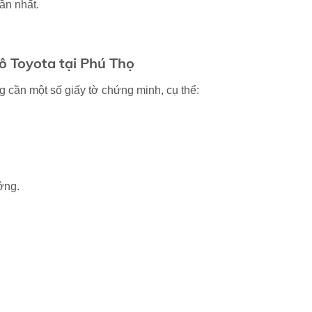
ần nhất.
ô Toyota tại Phú Thọ
 cần một số giấy tờ chứng minh, cụ thể:
ởng.