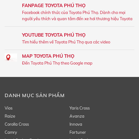
FANPAGE TOYOTA PHÚ THỌ
Facebook chính thức của Toyota Phú Thọ. Dành cho mọi
người yêu thích và quan tâm đến xe hơi thương hiệu Toyota
YOUTUBE TOYOTA PHÚ THỌ
Tìm hiểu thêm về Toyota Phú Thọ qua các video
MAP TOYOTA PHÚ THỌ
Đến Toyota Phú Thọ theo Google map
DANH MỤC SẢN PHẨM
Vios
Yaris Cross
Raize
Avanza
Corolla Cross
Innova
Camry
Fortuner