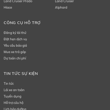
Land Cruiser Prado
Land Cruiser
Hiace
Alphard
CÔNG CỤ HỖ TRỢ
Đăng ký lái thử
Đặt hẹn dịch vụ
Yêu cầu báo giá
Mua xe trả góp
Dự toán chi phí
TIN TỨC SỰ KIỆN
Tin tức
Lái xe an toàn
Tuyển dụng
Hỗ trợ cứu hộ
Lịch bảo dưỡng