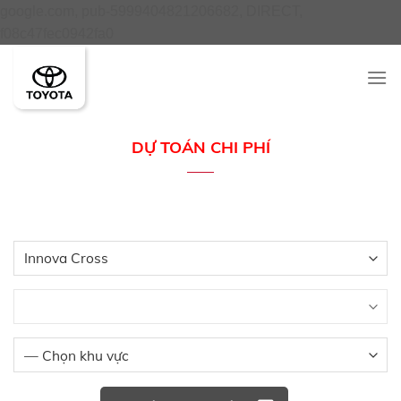
google.com, pub-5999404821206682, DIRECT,
Skip
f08c47fec0942fa0
to
content
DỰ TOÁN CHI PHÍ