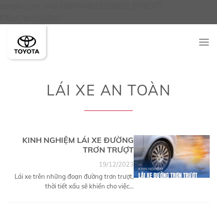
google.com, pub-5999404821206682, DIRECT,
Skip
f08c47fec0942fa0
to
content
LÁI XE AN TOÀN
KINH NGHIỆM LÁI XE ĐƯỜNG
TRƠN TRƯỢT
19/12/2023
Lái xe trên những đoạn đường trơn trượt,
thời tiết xấu sẽ khiến cho việc...