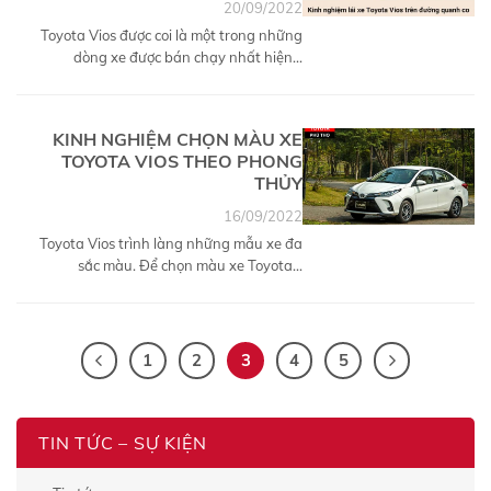
20/09/2022
Toyota Vios được coi là một trong những
dòng xe được bán chạy nhất hiện...
KINH NGHIỆM CHỌN MÀU XE
TOYOTA VIOS THEO PHONG
THỦY
16/09/2022
Toyota Vios trình làng những mẫu xe đa
sắc màu. Để chọn màu xe Toyota...
1
2
3
4
5
TIN TỨC – SỰ KIỆN