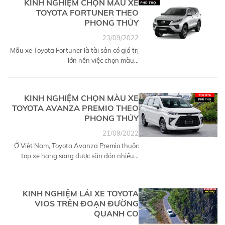
KINH NGHIỆM CHỌN MÀU XE
TOYOTA FORTUNER THEO
PHONG THỦY
23/09/2022
Mẫu xe Toyota Fortuner là tài sản có giá trị
lớn nên việc chọn màu...
KINH NGHIỆM CHỌN MÀU XE
TOYOTA AVANZA PREMIO THEO
PHONG THỦY
21/09/2022
Ở Việt Nam, Toyota Avanza Premio thuộc
top xe hạng sang được săn đón nhiều...
KINH NGHIỆM LÁI XE TOYOTA
VIOS TRÊN ĐOẠN ĐƯỜNG
QUANH CO