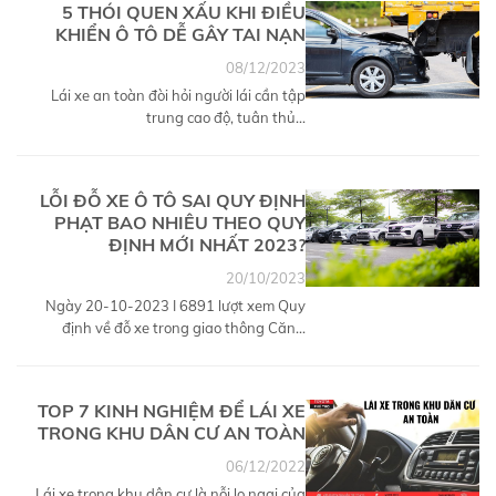
5 THÓI QUEN XẤU KHI ĐIỀU
KHIỂN Ô TÔ DỄ GÂY TAI NẠN
08/12/2023
Lái xe an toàn đòi hỏi người lái cần tập
trung cao độ, tuân thủ...
LỖI ĐỖ XE Ô TÔ SAI QUY ĐỊNH
PHẠT BAO NHIÊU THEO QUY
ĐỊNH MỚI NHẤT 2023?
20/10/2023
Ngày 20-10-2023 I 6891 lượt xem Quy
định về đỗ xe trong giao thông Căn...
TOP 7 KINH NGHIỆM ĐỂ LÁI XE
TRONG KHU DÂN CƯ AN TOÀN
06/12/2022
Lái xe trong khu dân cư là nỗi lo ngại của